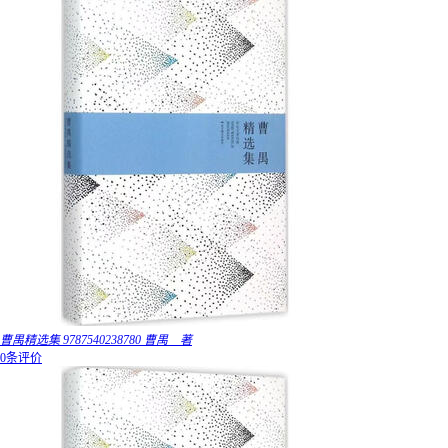
曹禺精选集 9787540238780 曹禺 著
0条评价