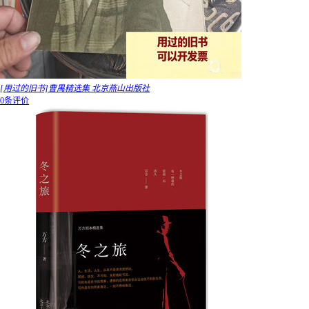
[用过的旧书]曹禺精选集 北京燕山出版社
0条评价