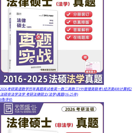
2026考研英语数学历年真题库试卷英一数二高数三199管理类联考1经济类408计算机2
法硕非法学法学 考研法律硕士(法学)真题(16-25年)
0条评价