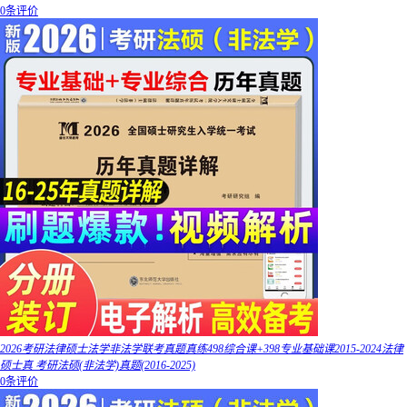
0条评价
2026考研法律硕士法学非法学联考真题真练498综合课+398专业基础课2015-2024法律
硕士真 考研法硕(非法学)真题(2016-2025)
0条评价