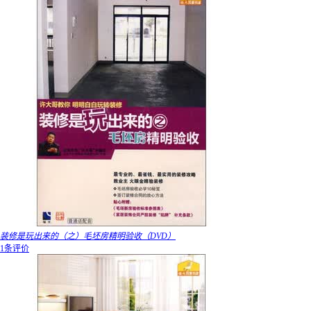
装修是玩出来的（之）毛坯房精明验收（DVD）
1条评价