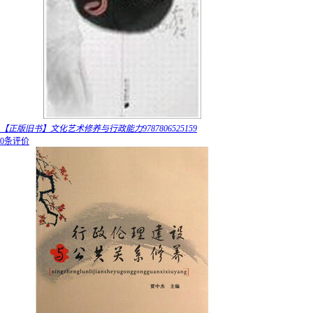
【正版旧书】文化艺术修养与行政能力9787806525159
0条评价