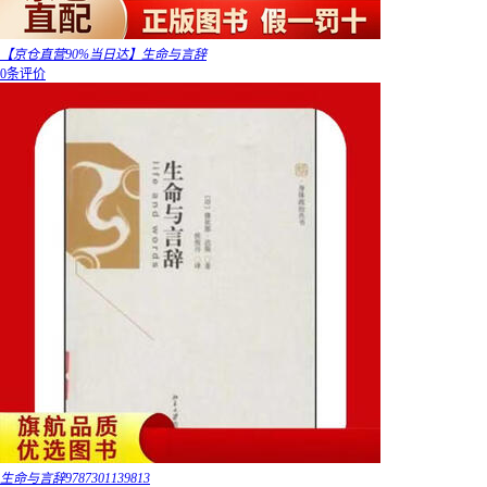
【京仓直营90%当日达】生命与言辞
0条评价
生命与言辞9787301139813