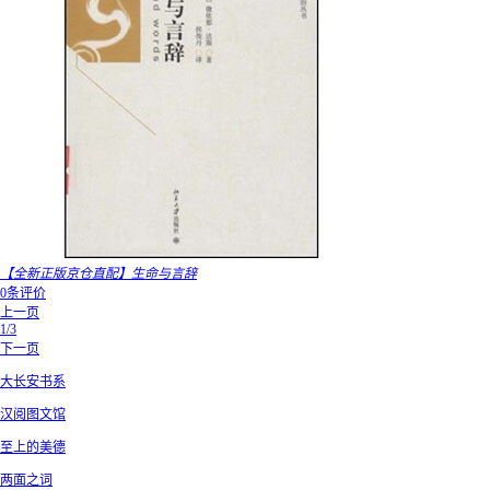
【全新正版京仓直配】生命与言辞
0条评价
上一页
1/3
下一页
大长安书系
汉阅图文馆
至上的美德
两面之词