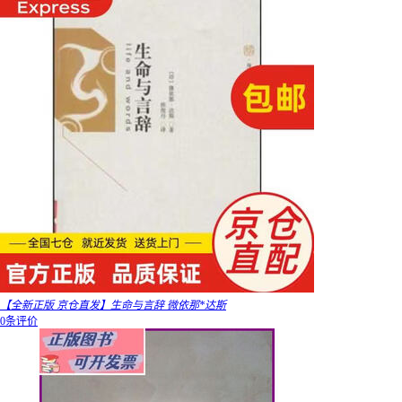
【全新正版 京仓直发】生命与言辞 微依那*达斯
0条评价