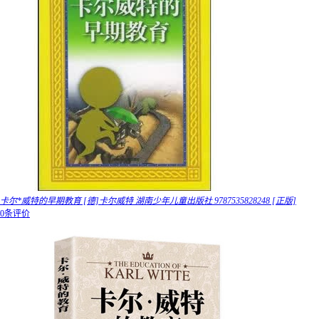
卡尔*威特的早期教育 [德]卡尔威特 湖南少年儿童出版社 9787535828248 [正版]
0条评价