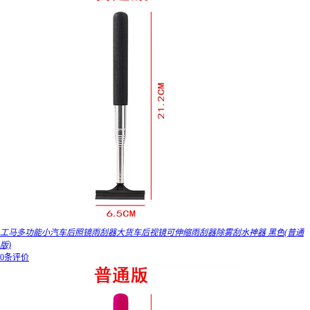
工马多功能小汽车后照镜雨刮器大货车后视镜可伸缩雨刮器除雾刮水神器 黑色(普通
版)
0条评价