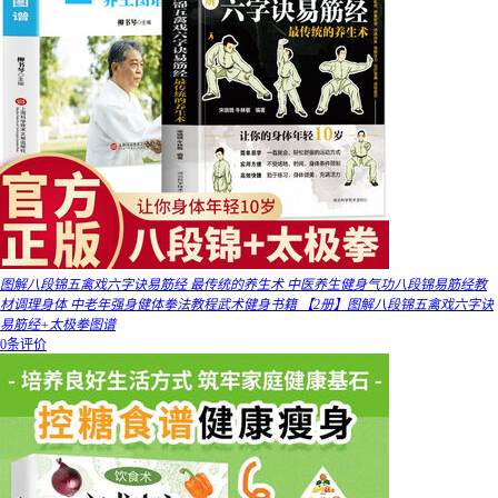
图解八段锦五禽戏六字诀易筋经 最传统的养生术 中医养生健身气功八段锦易筋经教
材调理身体 中老年强身健体拳法教程武术健身书籍 【2册】图解八段锦五禽戏六字诀
易筋经+太极拳图谱
0条评价