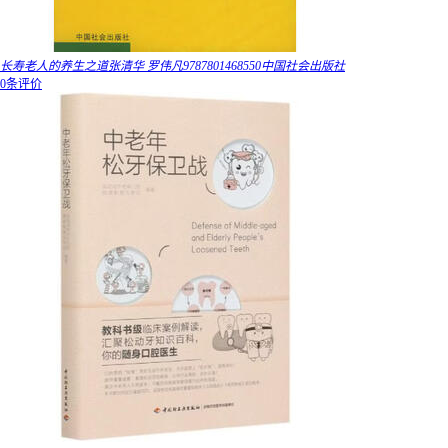
长寿老人的养生之道张清华 罗伟凡9787801468550中国社会出版社
0条评价