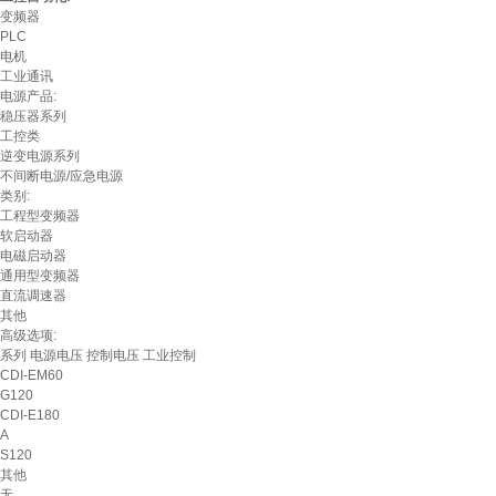
变频器
PLC
电机
工业通讯
电源产品:
稳压器系列
工控类
逆变电源系列
不间断电源/应急电源
类别:
工程型变频器
软启动器
电磁启动器
通用型变频器
直流调速器
其他
高级选项:
系列
电源电压
控制电压
工业控制
CDI-EM60
G120
CDI-E180
A
S120
其他
无