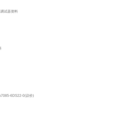
直流调试器资料
料
085-6DS22-0(议价)