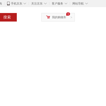
◇
◇
◇
◇
购
手机京东
关注京东
客户服务
网站导航
0
搜索
我的购物车
>