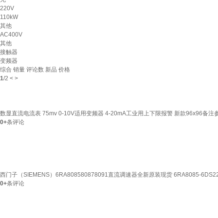
220V
110kW
其他
AC400V
其他
接触器
变频器
综合
销量
评论数
新品
价格
1
/
2
<
>
数显直流电流表 75mv 0-10V适用变频器 4-20mA工业用上下限报警 新款96x96备注
0+
条评论
西门子（SIEMENS）6RA808580878091直流调速器全新原装现货 6RA8085-6DS22
0+
条评论