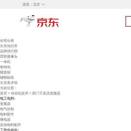
◇
送至：
北京
全部分类
京东知识库
品牌排行榜
普联摄像头
一体机
收纳包
键盘贴
键帽贴纸
京东美术馆
当前位置：
首页
>
自动化技术
> 西门子直流变频器
电工电料:
变频器
电气控制
电料配件
继电器
其他电料配件
工控自动化: