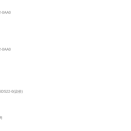
-0AA0
-0AA0
DS22-0(议价)
月