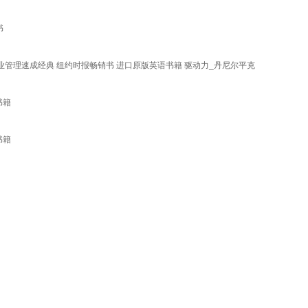
书
酪作者 企业管理速成经典 纽约时报畅销书 进口原版英语书籍 驱动力_丹尼尔平克
书籍
书籍