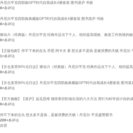
丹尼尔平克四部曲GPT时代自我成长4册套装 图书湛庐 书籍
0+
条评论
丹尼尔平克四部曲典藏版GPT时代自我成长4册套装 图书湛庐 书籍
0+
条评论
驱动力（经典版）丹尼尔平克 经典作品当下个人、组织提高绩效、焕发工作热情的秘诀
0+
条评论
【正版包邮】停不下来的念头 乔恩·阿卡夫 著 想太多不是病 是被浪费的天赋 丹尼尔
1+
条评论
【京仓直营90%当日达】驱动力（经典版）丹尼尔平克 经典作品当下个人、组织提高绩
0+
条评论
【京仓直营90%当日达】丹尼尔平克四部曲典藏版GPT时代自我成长4册套装 图书湛
0+
条评论
【官方旗舰】【湛庐】远见思维 领悟掌控职场生涯的六大方法 用行为科学设计你的成功
0+
条评论
停不下来的念头 想太多不是病，是被浪费的天赋！丹尼尔·平克盛赞图书
200+
条评论
自营