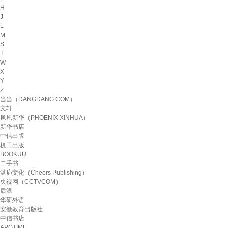
H
J
L
M
S
T
W
X
Y
Z
当当（DANGDANG.COM）
文轩
凤凰新华（PHOENIX XINHUA）
新华书店
中信出版
机工出版
BOOKUU
二手书
湛庐文化（Cheers Publishing）
央视网（CCTVCOM）
后浪
华研外语
安徽教育出版社
中信书店
APGTIME