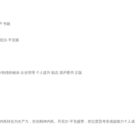
庐 书籍
丹尼尔·平克驱
情的秘诀 企业管理 个人提升 励志 湛庐图书 正版
内耗转化为生产力，告别精神内耗。丹尼尔·平克盛赞，把过度思考变成超能力个人成