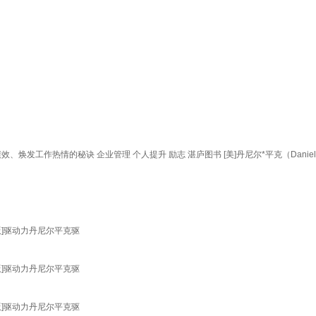
工作热情的秘诀 企业管理 个人提升 励志 湛庐图书 [美]丹尼尔*平克（Daniel,H
正版]驱动力丹尼尔平克驱
正版]驱动力丹尼尔平克驱
正版]驱动力丹尼尔平克驱