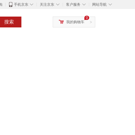
◇
◇
◇
◇
购
手机京东
关注京东
客户服务
网站导航
0
搜索
我的购物车
>