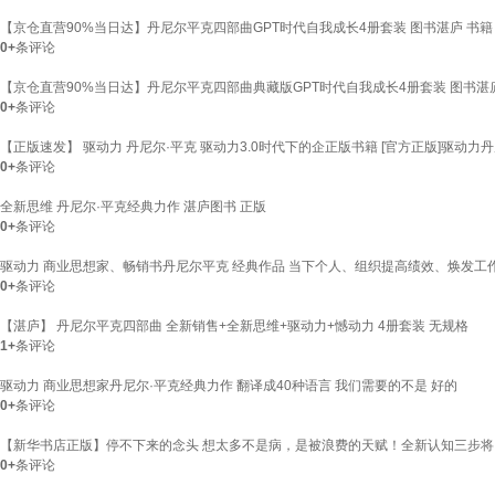
【京仓直营90%当日达】丹尼尔平克四部曲GPT时代自我成长4册套装 图书湛庐 书籍
0+
条评论
【京仓直营90%当日达】丹尼尔平克四部曲典藏版GPT时代自我成长4册套装 图书湛
0+
条评论
【正版速发】 驱动力 丹尼尔·平克 驱动力3.0时代下的企正版书籍 [官方正版]驱动力
0+
条评论
全新思维 丹尼尔·平克经典力作 湛庐图书 正版
0+
条评论
驱动力 商业思想家、畅销书丹尼尔平克 经典作品 当下个人、组织提高绩效、焕发工作热
0+
条评论
【湛庐】 丹尼尔平克四部曲 全新销售+全新思维+驱动力+憾动力 4册套装 无规格
1+
条评论
驱动力 商业思想家丹尼尔·平克经典力作 翻译成40种语言 我们需要的不是 好的
0+
条评论
【新华书店正版】停不下来的念头 想太多不是病，是被浪费的天赋！全新认知三步将
0+
条评论