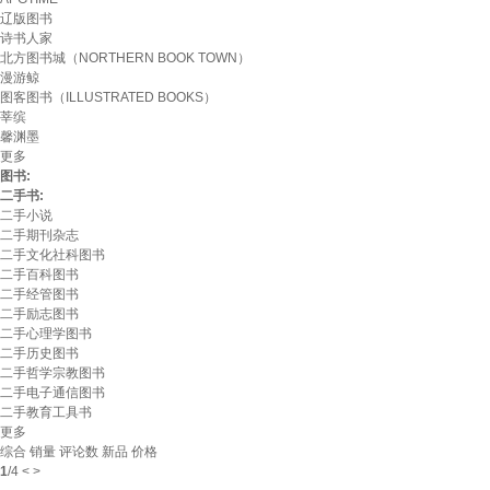
辽版图书
诗书人家
北方图书城（NORTHERN BOOK TOWN）
漫游鲸
图客图书（ILLUSTRATED BOOKS）
莘缤
馨渊墨
更多
图书:
二手书:
二手小说
二手期刊杂志
二手文化社科图书
二手百科图书
二手经管图书
二手励志图书
二手心理学图书
二手历史图书
二手哲学宗教图书
二手电子通信图书
二手教育工具书
更多
综合
销量
评论数
新品
价格
1
/
4
<
>