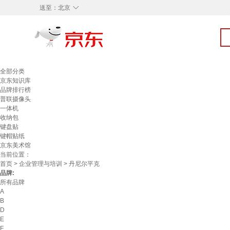
◇
送至：
北京
全部分类
京东知识库
品牌排行榜
普联摄像头
一体机
收纳包
键盘贴
键帽贴纸
京东美术馆
当前位置：
首页
>
企业管理与培训
> 丹尼尔平克
品牌:
所有品牌
A
B
D
E
F