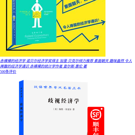
赤裸裸的经济学 诺贝尔经济学奖得主 加里·贝克尔倾力推荐 素面朝天 趣味盎然 令人
捧腹的经济学通识 赤裸裸的统计学作者 查尔斯·惠伦 著
500条评价