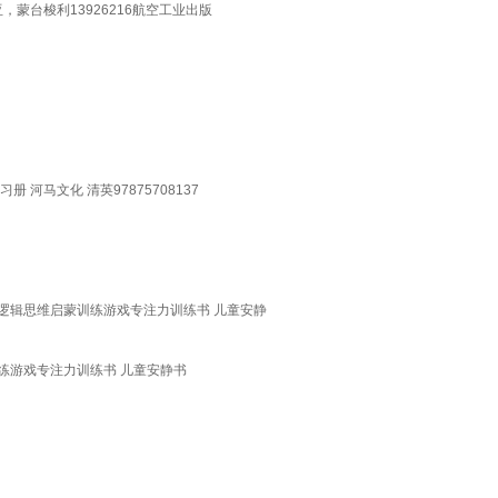
蒙台梭利13926216航空工业出版
马文化 清英97875708137
发逻辑思维启蒙训练游戏专注力训练书 儿童安静
练游戏专注力训练书 儿童安静书