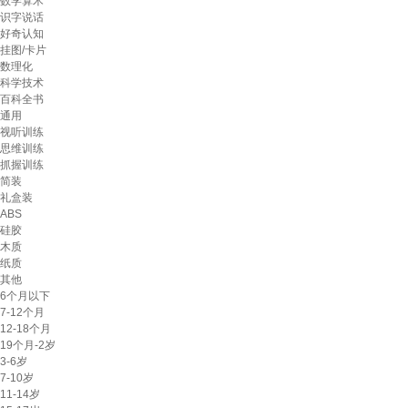
数学算术
识字说话
好奇认知
挂图/卡片
数理化
科学技术
百科全书
通用
视听训练
思维训练
抓握训练
简装
礼盒装
ABS
硅胶
木质
纸质
其他
6个月以下
7-12个月
12-18个月
19个月-2岁
3-6岁
7-10岁
11-14岁