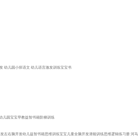
开发 幼儿园小班语文 幼儿语言激发训练宝宝书
练幼儿园宝宝早教益智书籍阶梯训练
力开发左右脑开发幼儿益智书籍思维训练宝宝儿童全脑开发潜能训练思维逻辑练习册 河