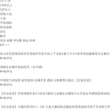
15-17岁
18岁以上
3岁以上
冒险小说
小说
字母/描红
双语读物
语文
数学
综合
销量
评论数
新品
价格
1
/
5
<
>
幼儿语言思维训练语言潜能早开发大班上下全套2册 2-3-4-5岁学前启蒙教育左右脑
0+
条评论
潜能左右脑开发贴纸书（全10册）
0+
条评论
中国智力训练营-益智游戏·右脑开发 龚勋 云南教育出版社 【正版非新】
0+
条评论
【京仓发货】学前潜能开发4-5岁全3册幼儿全脑左右脑智力大开发全书逻辑思维训
0+
条评论
【京仓发货】大脑问答300 1～2岁 儿童大脑训练启蒙益智思维游戏书亲子互动智