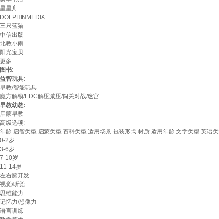
星星舟
DOLPHINMEDIA
三只蓝猫
中信出版
北教小雨
阳光宝贝
更多
图书:
益智玩具:
早教/智能玩具
魔方解锁/EDC解压减压/闯关对战/迷宫
早教幼教:
启蒙早教
高级选项:
年龄
启智类型
启蒙类型
百科类型
适用场景
包装形式
材质
适用年龄
文学类型
英语类
0-2岁
3-6岁
7-10岁
11-14岁
左右脑开发
视觉/听觉
思维能力
记忆力/想像力
语言训练