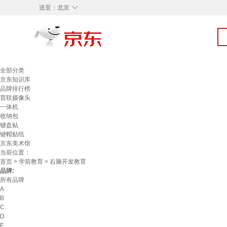
◇
送至：
北京
全部分类
京东知识库
品牌排行榜
普联摄像头
一体机
收纳包
键盘贴
键帽贴纸
京东美术馆
当前位置：
首页
>
学前教育
> 右脑开发教育
品牌:
所有品牌
A
B
C
D
E