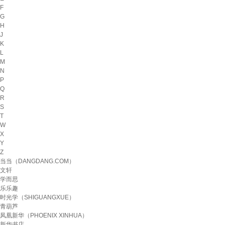
F
G
H
J
K
L
M
N
P
Q
R
S
T
W
X
Y
Z
当当（DANGDANG.COM）
文轩
学而思
乐乐趣
时光学（SHIGUANGXUE）
青葫芦
凤凰新华（PHOENIX XINHUA）
新华书店