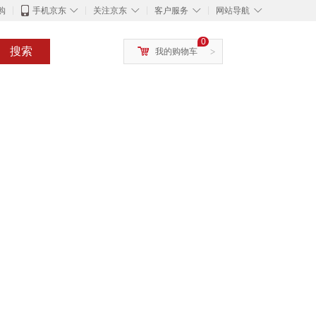
◇
◇
◇
◇
购
手机京东
关注京东
客户服务
网站导航
0
搜索
我的购物车
>