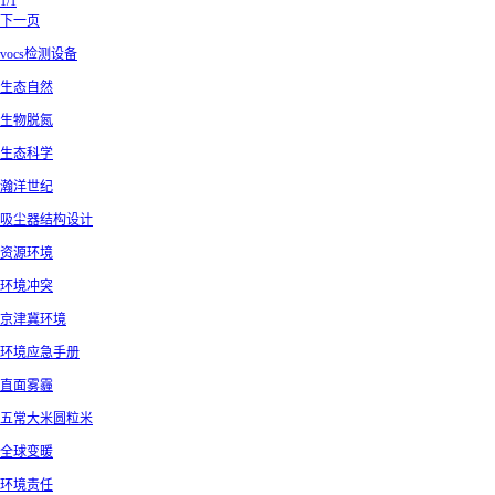
1/1
下一页
vocs检测设备
生态自然
生物脱氮
生态科学
瀚洋世纪
吸尘器结构设计
资源环境
环境冲突
京津冀环境
环境应急手册
直面雾霾
五常大米圆粒米
全球变暖
环境责任