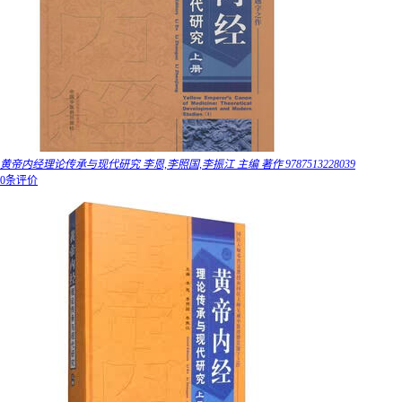
黄帝内经理论传承与现代研究 李恩,李照国,李振江 主编 著作 9787513228039
0条评价