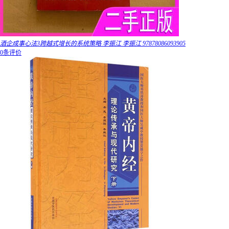
酒企成事心法3跨越式增长的系统策略 李振江 李振江 97878086093905
0条评价