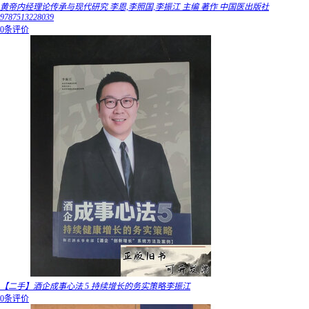
黄帝内经理论传承与现代研究 李恩,李照国,李振江 主编 著作 中国医出版社
9787513228039
0条评价
【二手】酒企成事心法 5 持续增长的务实策略李振江
0条评价