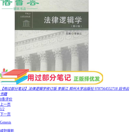
【用过部分笔记】法律逻辑学修订版 李振江 郑州大学出版社 9787564552718 旧书云
书籍
0条评价
上一页
1/2
下一页
Genesis
咸阳摄影