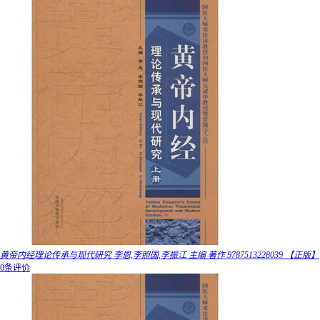
黄帝内经理论传承与现代研究 李恩,李照国,李振江 主编 著作 9787513228039 【正版】
0条评价