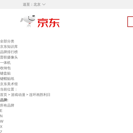
◇
送至：
北京
全部分类
京东知识库
品牌排行榜
普联摄像头
一体机
收纳包
键盘贴
键帽贴纸
京东美术馆
当前位置：
首页
>
游戏动漫
> 连环画胜利日
品牌:
所有品牌
E
N
W
X
Z