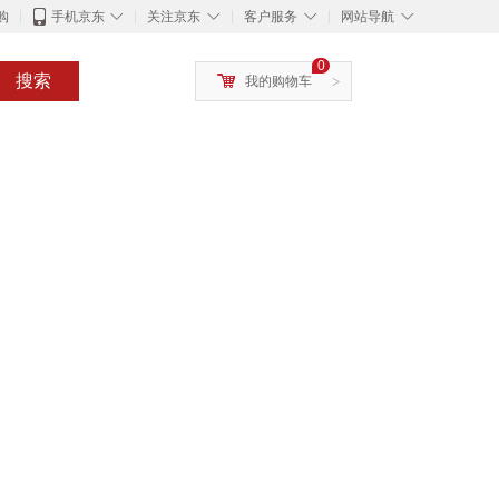
◇
◇
◇
◇
购
手机京东
关注京东
客户服务
网站导航
0
搜索
我的购物车
>