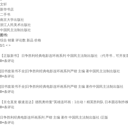
文轩
新华书店
二手书
南京大学出版社
浙江人民美术出版社
中国民主法制出版社
图书:
综合
销量
评论数
新品
价格
1
/
1
<
>
【正版新书】 日争胜利经典电影连环画系列 中国民主法制出版社 （代寻书，可开发
0+
条评论
[旧书套装书不全]日争胜利经典电影连环画系列严锴 主编 著中国民主法制出版社
0+
条评论
[旧书套装书不全]日争胜利经典电影连环画系列严锴 主编 著作中国民主法制出版社
0+
条评论
【京仓直发 极速送达】德凯奥特曼*英雄连环画：1出动！精英胜利队 日本圆谷制作株式会
0+
条评论
日争胜利经典电影连环画系列 严锴 主编 著作 中国民主法制出版社 /正版
0+
条评论