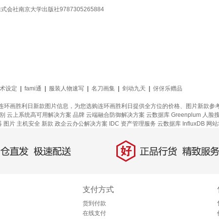
社南京大学出版社9787305265884
术设定
|
fami通
|
服装人物速写
|
名刀画集
|
剑动九天
|
伢伢乐赠品
连环画胜利日新款图片信息，为您选购连环画胜利日提供全方位的价格、图片新款参
别
云上系统高可用解决方案
品牌
云端融合防御解决方案
云数据库 Greenplum
人脸
器
图片
主机安全
新款
政企云办公解决方案
IDC 资产管理服务
云数据库 InfluxDB
网站
好
直发，极速配送
正品行货，精致服务
支付方式
货到付款
在线支付