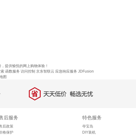
考，提供愉悦的网上购物体验！
搜索
函数服务
访问控制
京东智联云
应急响应服务
JDFusion
地图
省
天天低价，畅选无忧
售后服务
特色服务
售后政策
夺宝岛
价格保护
DIY装机