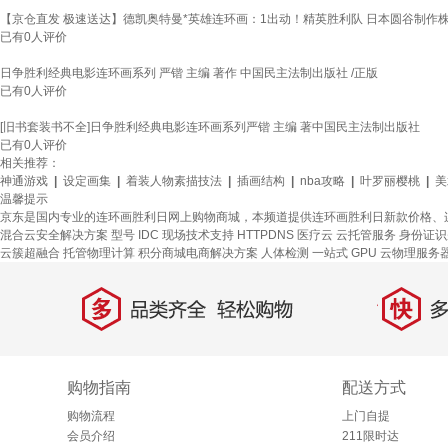
【京仓直发 极速送达】德凯奥特曼*英雄连环画：1出动！精英胜利队 日本圆谷制作株式会
已有
0
人评价
日争胜利经典电影连环画系列 严锴 主编 著作 中国民主法制出版社 /正版
已有
0
人评价
[旧书套装书不全]日争胜利经典电影连环画系列严锴 主编 著中国民主法制出版社
已有
0
人评价
相关推荐：
神通游戏
|
设定画集
|
着装人物素描技法
|
插画结构
|
nba攻略
|
叶罗丽樱桃
|
美
温馨提示
京东是国内专业的连环画胜利日网上购物商城，本频道提供连环画胜利日新款价格、
混合云安全解决方案
型号
IDC 现场技术支持
HTTPDNS
医疗云
云托管服务
身份证识
云簇超融合
托管物理计算
积分商城电商解决方案
人体检测
一站式
GPU 云物理服务
多
快
品类齐全，轻松购物
多仓
购物指南
配送方式
购物流程
上门自提
会员介绍
211限时达