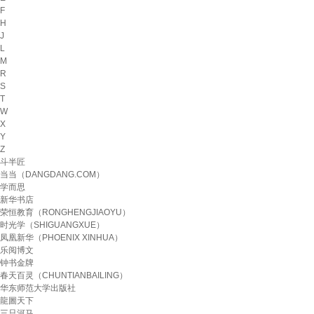
F
H
J
L
M
R
S
T
W
X
Y
Z
斗半匠
当当（DANGDANG.COM）
学而思
新华书店
荣恒教育（RONGHENGJIAOYU）
时光学（SHIGUANGXUE）
凤凰新华（PHOENIX XINHUA）
乐阅博文
钟书金牌
春天百灵（CHUNTIANBAILING）
华东师范大学出版社
龍圖天下
三只河马