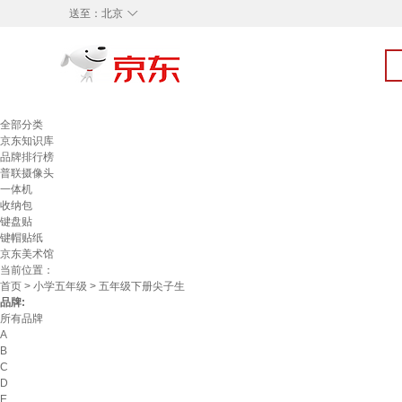
◇
送至：
北京
全部分类
京东知识库
品牌排行榜
普联摄像头
一体机
收纳包
键盘贴
键帽贴纸
京东美术馆
当前位置：
首页
>
小学五年级
> 五年级下册尖子生
品牌:
所有品牌
A
B
C
D
E