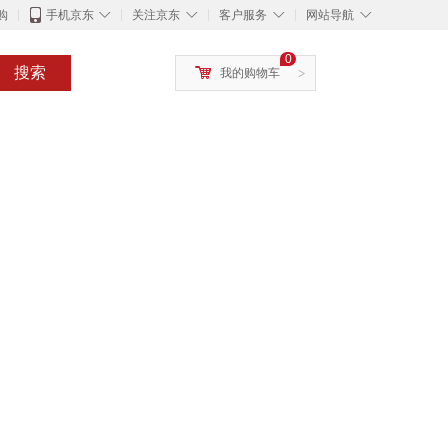
◇
◇
◇
◇
购
手机京东
关注京东
客户服务
网站导航
0
搜索
我的购物车
>