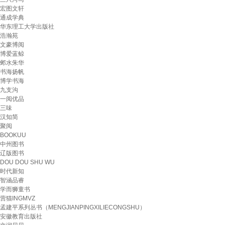
宏图文轩
通成学典
华东理工大学出版社
浩瀚苑
文豪博阅
博爱蓝鲸
邺水朱华
书海扬帆
博学书海
九支沟
一阅优品
三味
汉知简
聚阅
BOOKUU
中州图书
辽版图书
DOU DOU SHU WU
时代新知
智涵品睿
学而狮童书
营猫INGMVZ
孟建平系列丛书（MENGJIANPINGXILIECONGSHU）
安徽教育出版社