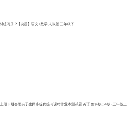
练习册 ?【尖题】语文+数学 人教版 三年级下
册下册春雨尖子生同步提优练习课时作业本测试题 英语 鲁科版(54版) 五年级上