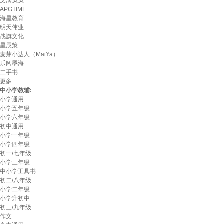
文润贝贝
APGTIME
海星教育
明天伟业
战旗文化
星辰策
麦芽小达人（MaiYa）
乐阅墨海
二手书
更多
中小学教辅:
小学通用
小学五年级
小学六年级
初中通用
小学一年级
小学四年级
初一/七年级
小学三年级
中小学工具书
初二/八年级
小学二年级
小学升初中
初三/九年级
作文