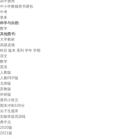
高中通用
中小学教辅类书课包
中考
更多
科学与自然:
数学
其他图书:
大学教材
高级选项:
科目
版本
系列
学年
学期
语文
数学
英语
人教版
人教PEP版
北师版
苏教版
外研版
黄冈小状元
期末冲刺100分
尖子生题库
实验班提优训练
典中点
2020版
2021版