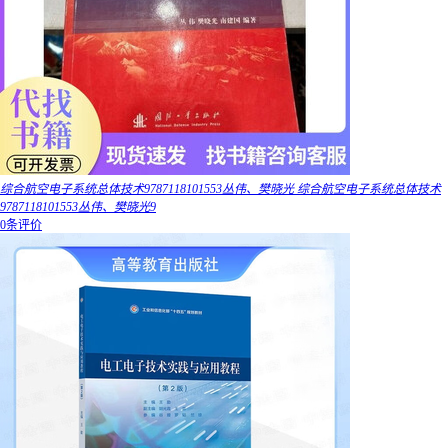
综合航空电子系统总体技术9787118101553丛伟、樊晓光 综合航空电子系统总体技术
9787118101553丛伟、樊晓光9
0条评价