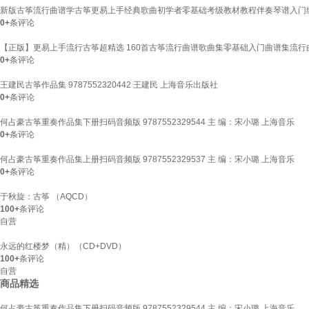
新版古筝流行曲谱学古筝更易上手经典歌曲初学者零基础考级教材教程伴奏琴谱入门
0+
条评论
【正版】更易上手流行古筝超精选 160首古筝流行曲谱歌曲集零基础入门曲谱集流行
0+
条评论
王建民古筝作品集 9787552320442 王建民 上海音乐出版社
0+
条评论
何占豪古筝重奏作品集下册扫码音频版 9787552329544 主 编：宋小璐 上海音乐
0+
条评论
何占豪古筝重奏作品集上册扫码音频版 9787552329537 主 编：宋小璐 上海音乐
0+
条评论
于秋旋：古筝 （AQCD）
100+
条评论
自营
永远的红楼梦（精）（CD+DVD）
100+
条评论
自营
商品精选
何占豪古筝重奏作品集下册扫码音频版 9787552329544 主 编：宋小璐 上海音乐