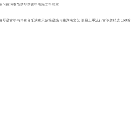
练习曲演奏简谱琴谱古筝书籍文筝珺主
曲琴谱古筝书伴奏音乐演奏示范简谱练习曲湖南文艺 更易上手流行古筝超精选 160首