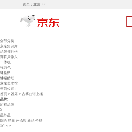
◇
送至：
北京
全部分类
京东知识库
品牌排行榜
普联摄像头
一体机
收纳包
键盘贴
键帽贴纸
京东美术馆
当前位置：
首页
>
器乐
> 古筝曲谱上楼
品牌:
所有品牌
X
星外星
综合
销量
评论数
新品
价格
1
/
1
<
>