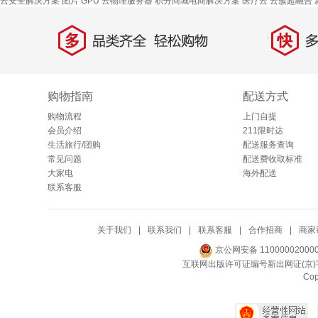
云安全解决方案
图片
GPU 云物理服务器
积分商城电商解决方案
医疗云
云簇超融合
多
快
品类齐全，轻松购物
多仓
购物指南
配送方式
购物流程
上门自提
会员介绍
211限时达
生活旅行/团购
配送服务查询
常见问题
配送费收取标准
大家电
海外配送
联系客服
关于我们
|
联系我们
|
联系客服
|
合作招商
|
商家
京公网安备 11000002000
互联网出版许可证编号新出网证(京)字
Co