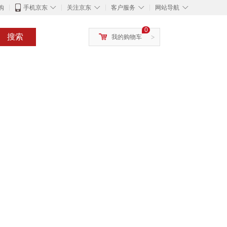
◇
◇
◇
◇
购
手机京东
关注京东
客户服务
网站导航
0
搜索
我的购物车
>