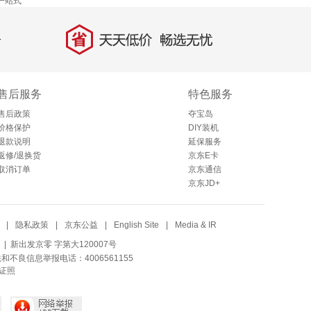
一站式
省
天天低价，畅选无忧
售后服务
特色服务
售后政策
夺宝岛
价格保护
DIY装机
退款说明
延保服务
返修/退换货
京东E卡
取消订单
京东通信
京东JD+
|
隐私政策
|
京东公益
|
English Site
|
Media & IR
| 新出发京零 字第大120007号
法和不良信息举报电话：4006561155
证照