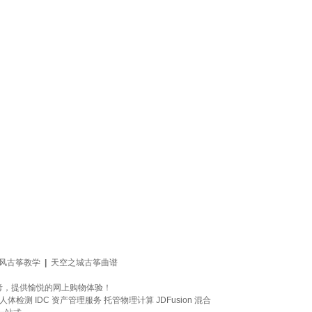
风古筝教学
|
天空之城古筝曲谱
考，提供愉悦的网上购物体验！
人体检测
IDC 资产管理服务
托管物理计算
JDFusion
混合