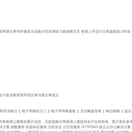
曲琴谱古筝书伴奏音乐演奏示范简谱练习曲湖南文艺 更易上手流行古筝超精选 160首
练习曲演奏简谱琴谱古筝书籍文筝珺主
风琴演奏法
|
电子琴教程入门
|
电子琴弹奏曲集
|
戈尔鲍迪专辑
|
每日购物
|
战台
古筝曲谱上楼新款图片信息，为您选购古筝曲谱上楼提供全方位的价格、图片新款参
决方案
函数服务
应急响应服务
主机安全
云托管服务
HTTPDNS
政企云办公解决方案