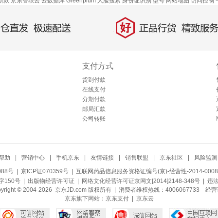
新款
京东智联云
云数据库 Greenplum
人脸搜索
身份证识别
型号
网站地图
访问控制
好
直发，极速配送
正品行货，精致服务
支付方式
货到付款
在线支付
分期付款
邮局汇款
公司转账
帮助
|
营销中心
|
手机京东
|
友情链接
|
销售联盟
|
京东社区
|
风险监测
088号
| 京ICP证070359号 |
互联网药品信息服务资格证编号(京)-经营性-2014-0008
150号 |
出版物经营许可证
|
网络文化经营许可证京网文[2014]2148-348号
| 违
pyright © 2004-2026 京东JD.com 版权所有 | 消费者维权热线：4006067733
经营
京东旗下网站：
京东支付
|
京东云