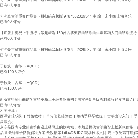
已有
0
人评价
何占豪古筝重奏作品集下册扫码音频版 9787552329544 主 编：宋小璐 上海音乐
已有
0
人评价
【正版】更易上手流行古筝超精选 160首古筝流行曲谱歌曲集零基础入门曲谱集流行
已有
0
人评价
何占豪古筝重奏作品集上册扫码音频版 9787552329537 主 编：宋小璐 上海音乐
已有
0
人评价
于秋旋：古筝 （AQCD）
已有
100
人评价
于秋旋：古筝 （AQCD）
已有
100
人评价
新版古筝流行曲谱学古筝更易上手经典歌曲初学者零基础考级教材教程伴奏琴谱入门
已有
0
人评价
相关推荐：
西洋管弦乐队
|
竹笛教材
|
单簧管基础教程
|
姜杰手风琴教程
|
古筝曲谱入门
|
手
温馨提示
京东是国内专业的古筝曲谱上楼网上购物商城，本频道提供古筝曲谱上楼新款价格、
品牌
云端融合防御解决方案
云数据库 InfluxDB
IDC 现场技术支持
云上系统高可用解