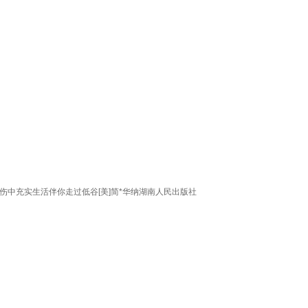
中充实生活伴你走过低谷[美]简*华纳湖南人民出版社