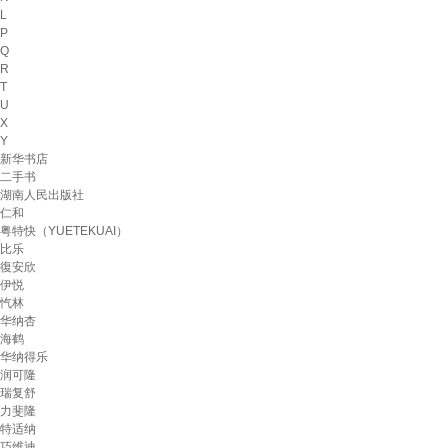
L
P
Q
R
T
U
X
Y
新华书店
二手书
湖南人民出版社
仁和
粤特快（YUETEKUAI）
比乐
復安欣
伊悦
忾林
华纳杏
海鹤
华纳得乐
润可隆
瑞复舒
力斐隆
特适纳
巧维迪