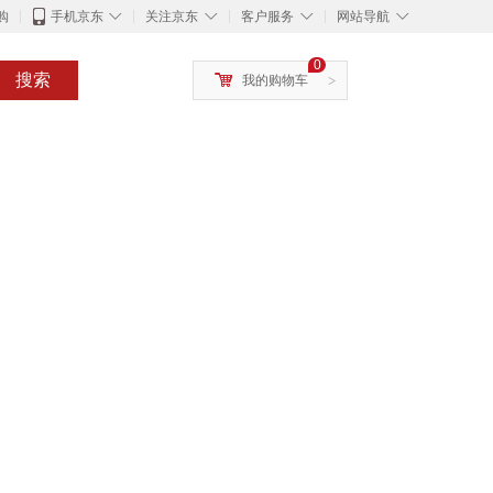
◇
◇
◇
◇
购
手机京东
关注京东
客户服务
网站导航
0
搜索
我的购物车
>