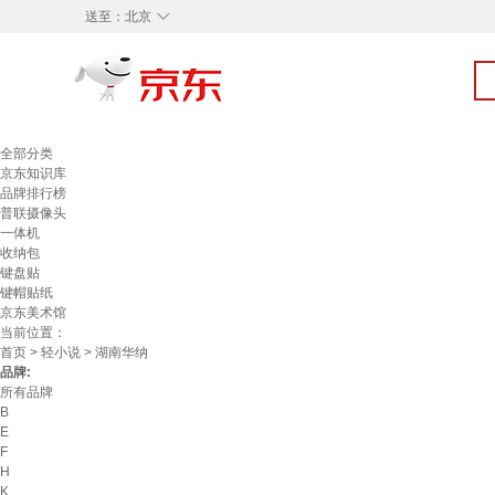
◇
送至：
北京
全部分类
京东知识库
品牌排行榜
普联摄像头
一体机
收纳包
键盘贴
键帽贴纸
京东美术馆
当前位置：
首页
>
轻小说
> 湖南华纳
品牌:
所有品牌
B
E
F
H
K