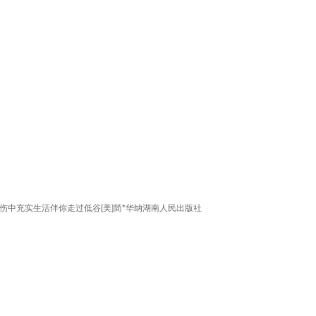
中充实生活伴你走过低谷[美]简*华纳湖南人民出版社