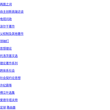
两面之词
自主创新高端访谈
电视问政
涂尔干著作
父权制及其他著作
领袖们
思想理论
托洛茨基文选
理论著作系列
跨体系社会
社会契约论思想
许纪霖等
傅立叶选集
爱德华塔夫特
足球
路由器