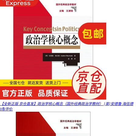
【全新正版 京仓直发】政治学核心概念（国外经典政治学教材） [英]安德鲁·海伍德
0条评价