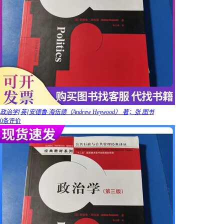
政治学[英]安德鲁·海伍德（Andrew Heywood） 著；张 图书
0条评价