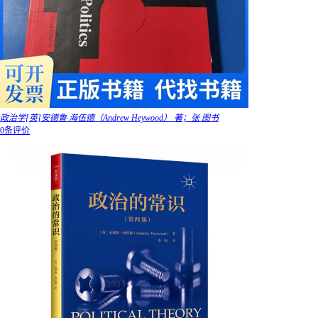
政治学[英]安德鲁·海伍德（Andrew Heywood） 著；张 图书
0条评价