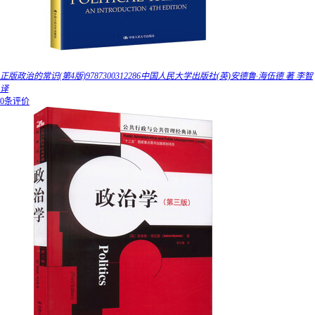
正版政治的常识(第4版)9787300312286中国人民大学出版社(英)安德鲁·海伍德 著 李智
译
0条评价