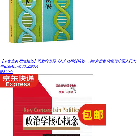
【京仓直发 极速送达】政治的密码（人文社科悦读坊）[英]安德鲁·海伍德中国人民大
学出版社9787300220024
0条评价