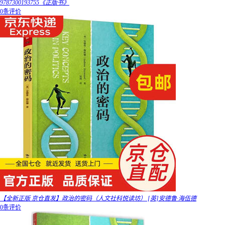
9787300193755《正版书》
0条评价
【全新正版 京仓直发】政治的密码（人文社科悦读坊） [英]安德鲁·海伍德
0条评价