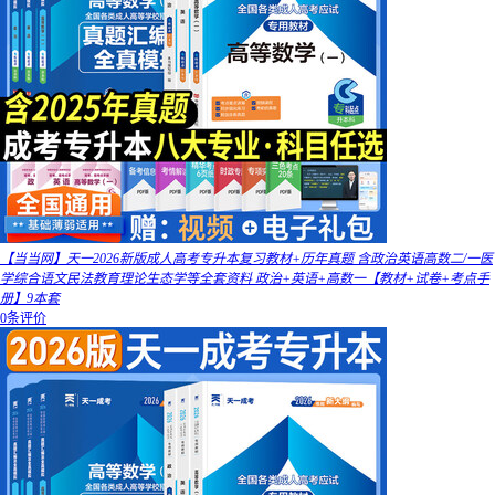
【当当网】天一2026新版成人高考专升本复习教材+历年真题 含政治英语高数二/一医
学综合语文民法教育理论生态学等全套资料 政治+英语+高数一【教材+试卷+考点手
册】9本套
0条评价