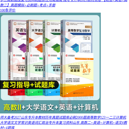
学二高数函授复习资料刷题浙江河南湖南 成考专升本2025教材试卷 【政治+英语+高
数二】真题模拟+必刷题+考点+手册
100条评价
师大备考2027山东专升本教材历年真题试题库必刷2000题高等数学123一二三计算机
大学语文文学常识英语词汇政治专升本复习资料山东 高数二+英语+计算机+语文4教
材+4题库