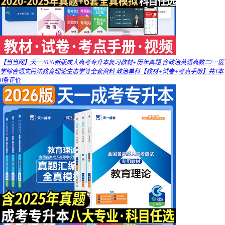
【当当网】天一2026新版成人高考专升本复习教材+历年真题 含政治英语高数二/一医
学综合语文民法教育理论生态学等全套资料 政治单科【教材+试卷+考点手册】共3本
0条评价