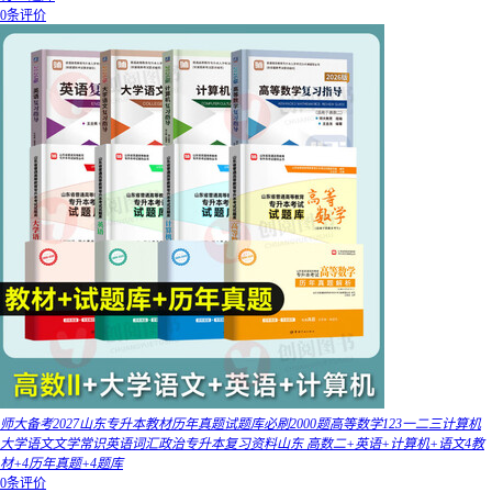
0条评价
师大备考2027山东专升本教材历年真题试题库必刷2000题高等数学123一二三计算机
大学语文文学常识英语词汇政治专升本复习资料山东 高数二+英语+计算机+语文4教
材+4历年真题+4题库
0条评价