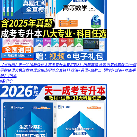
【当当网】天一2026新版成人高考专升本复习教材+历年真题 含政治英语高数二/一医
学综合语文民法教育理论生态学等全套资料 政治+英语+高数二【教材+试卷+考点手
册】共9本
0条评价