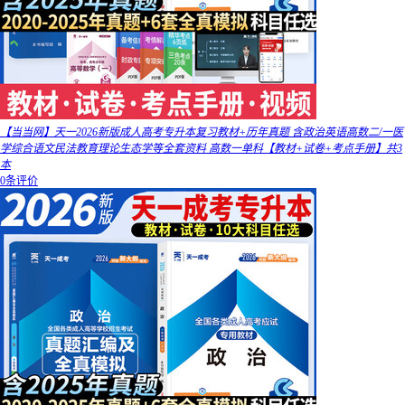
【当当网】天一2026新版成人高考专升本复习教材+历年真题 含政治英语高数二/一医
学综合语文民法教育理论生态学等全套资料 高数一单科【教材+试卷+考点手册】共3
本
0条评价