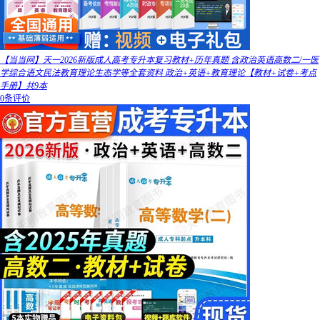
【当当网】天一2026新版成人高考专升本复习教材+历年真题 含政治英语高数二/一医
学综合语文民法教育理论生态学等全套资料 政治+英语+教育理论【教材+试卷+考点
手册】共9本
0条评价