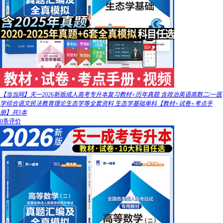
【当当网】天一2026新版成人高考专升本复习教材+历年真题 含政治英语高数二/一医
学综合语文民法教育理论生态学等全套资料 生态学基础单科【教材+试卷+考点手
册】共3本
0条评价