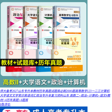
师大备考2027山东专升本教材历年真题试题库必刷2000题高等数学123一二三计算机
大学语文文学常识英语词汇政治专升本复习资料山东 高数二+政治+计算机+语文4教
材+4历年真题+4题库
0条评价