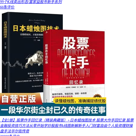
99个K线卖出形态/富家益股市新手系列
66条评价
【全2册】股票作手回忆录（精装典藏版）+日本蜡烛图技术 股票大作手回忆录 股票
金融投资技巧方法从零开始学炒股股市k线图新解新手入门财富自由个人投资理财操
盘手法华尔街传奇