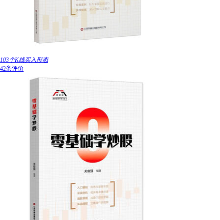
103个K线买入形态
42条评价