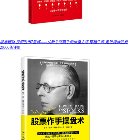
股票理财 投资股市7堂课——从新手到高手的操盘之路 穿越牛熊 走进稳操胜券
20000条评价