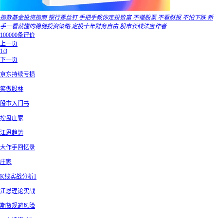
指数基金投资指南 银行螺丝钉 手把手教你定投致富 不懂股票 不看财报 不怕下跌 新
手一看就懂的稳健投资策略 定投十年财务自由 股市长线法宝作者
100000条评价
上一页
1/3
下一页
京东持续亏损
笑傲股林
股市入门书
控盘庄家
江恩趋势
大作手回忆录
庄家
K线实战分析1
江恩理论实战
期货规避风险