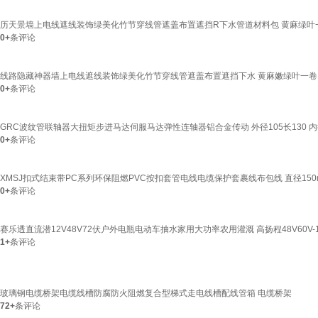
历天景墙上电线遮线装饰绿美化竹节穿线管遮盖布置遮挡R下水管道材料包 黄麻绿叶
0+
条评论
线路隐藏神器墙上电线遮线装饰绿美化竹节穿线管遮盖布置遮挡下水 黄麻嫩绿叶一卷
0+
条评论
GRC波纹管联轴器大扭矩步进马达伺服马达弹性连轴器铝合金传动 外径105长130 内
0+
条评论
XMSJ扣式结束带PC系列环保阻燃PVC按扣套管电线电缆保护套裹线布包线 直径150mm/
0+
条评论
赛乐透直流潜12V48V72伏户外电瓶电动车抽水家用大功率农用灌溉 高扬程48V60V-1寸(1
1+
条评论
玻璃钢电缆桥架电缆线槽防腐防火阻燃复合型梯式走电线槽配线管箱 电缆桥架
72+
条评论