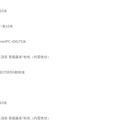
10米
一卷10米
PC-495/75米
顶装 蔷薇藤条*粉色（内置铁丝）
径25到50都有做
10米
顶装 蔷薇藤条*粉色（内置铁丝）