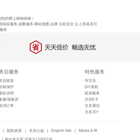
愉悦的网上购物体验！
急响应服务
函数服务
网站地图
品牌
主机安全
云上系统高可
服务
省
天天低价，畅选无忧
售后服务
特色服务
售后政策
夺宝岛
价格保护
DIY装机
退款说明
延保服务
返修/退换货
京东E卡
取消订单
京东通信
京东JD+
|
隐私政策
|
京东公益
|
English Site
|
Media & IR
| 新出发京零 字第大120007号