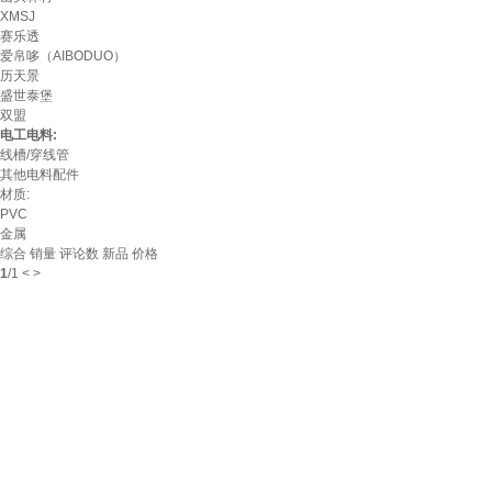
XMSJ
赛乐透
爱帛哆（AIBODUO）
历天景
盛世泰堡
双盟
电工电料:
线槽/穿线管
其他电料配件
材质:
PVC
金属
综合
销量
评论数
新品
价格
1
/
1
<
>