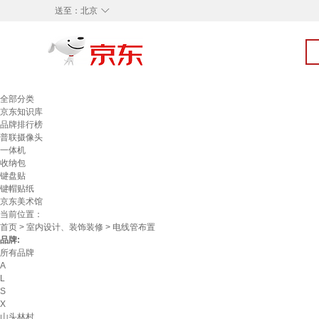
◇
送至：
北京
全部分类
京东知识库
品牌排行榜
普联摄像头
一体机
收纳包
键盘贴
键帽贴纸
京东美术馆
当前位置：
首页
>
室内设计、装饰装修
> 电线管布置
品牌:
所有品牌
A
L
S
X
山头林村