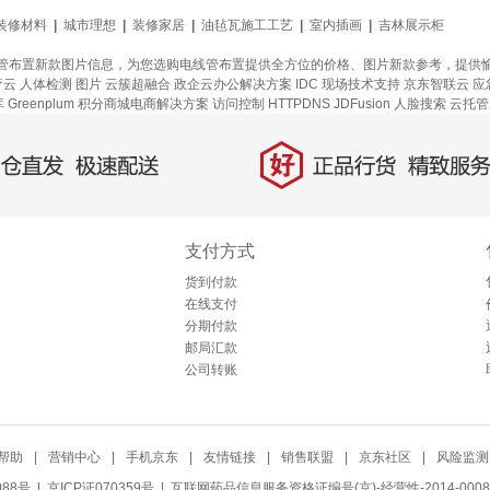
装修材料
|
城市理想
|
装修家居
|
油毡瓦施工工艺
|
室内插画
|
吉林展示柜
管布置新款图片信息，为您选购电线管布置提供全方位的价格、图片新款参考，提供
疗云
人体检测
图片
云簇超融合
政企云办公解决方案
IDC 现场技术支持
京东智联云
应
Greenplum
积分商城电商解决方案
访问控制
HTTPDNS
JDFusion
人脸搜索
云托管
好
直发，极速配送
正品行货，精致服务
支付方式
货到付款
在线支付
分期付款
邮局汇款
公司转账
帮助
|
营销中心
|
手机京东
|
友情链接
|
销售联盟
|
京东社区
|
风险监测
088号
| 京ICP证070359号 |
互联网药品信息服务资格证编号(京)-经营性-2014-0008