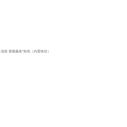
顶装 蔷薇藤条*粉色（内置铁丝）