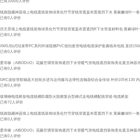
已有
20000
人评价
线路隐藏神器墙上电线遮线装饰绿美化竹节穿线管遮盖布置遮挡下水 黄麻嫩绿叶一卷
已有
0
人评价
历天景墙上电线遮线装饰绿美化竹节穿线管遮盖布置遮挡R下水管道材料包 黄麻绿叶
已有
0
人评价
XMSJ扣式结束带PC系列环保阻燃PVC按扣套管电线电缆保护套裹线布包线 直径150mm/
已有
0
人评价
爱帛哆（AIBODUO）花藤空调管装饰遮挡下水管暖气管电线遮挡装饰美化遮丑神器吊
已有
0
人评价
GRC波纹管联轴器大扭矩步进马达伺服马达弹性连轴器铝合金传动 外径105长130 内
已有
0
人评价
玻璃钢电缆桥架电缆线槽防腐防火阻燃复合型梯式走电线槽配线管箱 电缆桥架
已有
72
人评价
线路隐藏神器墙上电线遮线装饰绿美化竹节穿线管遮盖布置遮挡下水 黄麻嫩绿叶一卷
已有
0
人评价
爱帛哆（AIBODUO）花藤空调管装饰遮挡下水管暖气管电线遮挡装饰美化遮丑神器吊
已有
0
人评价