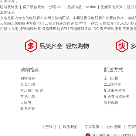
相关推荐：
建筑装饰图
|
房子装修装饰
|
沙发cad
|
尾货饰品
|
aision
|
图解家装系列
|
建筑
温馨提示
京东是国内专业的电线管布置网上购物商城，本频道提供电线管布置新款价格、电线
云端融合防御解决方案
混合云安全解决方案
新款
型号
一站式
云数据库 InfluxDB
医
用解决方案
托管物理计算
身份证识别
GPU 云物理服务器
IDC 资产管理服务
云数据库 
多
快
品类齐全，轻松购物
多仓
购物指南
配送方式
购物流程
上门自提
会员介绍
211限时达
生活旅行/团购
配送服务查询
常见问题
配送费收取标准
大家电
海外配送
联系客服
关于我们
|
联系我们
|
联系客服
|
合作招商
|
商家
京公网安备 11000002000