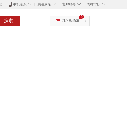
◇
◇
◇
◇
购
手机京东
关注京东
客户服务
网站导航
0
搜索
我的购物车
>