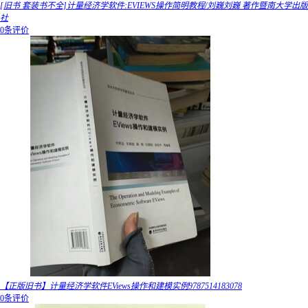
[旧书 套装书不全]计量经济学软件:EVIEWS操作简明教程/刘巍刘巍 著作暨南大学出版
社
0条评价
【正版旧书】计量经济学软件EViews操作和建模实例9787514183078
0条评价