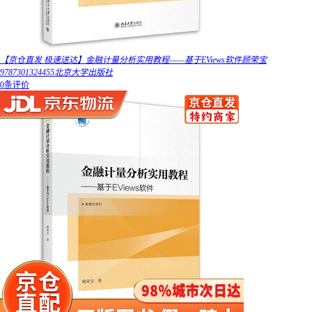
【京仓直发 极速送达】金融计量分析实用教程——基于EViews软件顾荣宝
9787301324455北京大学出版社
0条评价