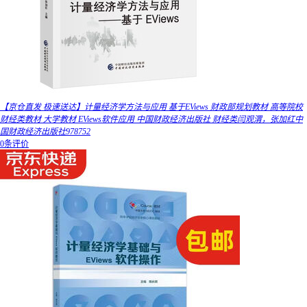
【京仓直发 极速送达】计量经济学方法与应用 基于EViews 财政部规划教材 高等院校
财经类教材 大学教材 EViews软件应用 中国财政经济出版社 财经类闫观渭，张加红中
国财政经济出版社978752
0条评价