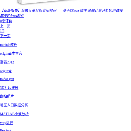
【正版旧书】金融计量分析实用教程——基于EViews软件 金融计量分析实用教程——
基于EViews软件
0条评价
上一页
1/5
下一页
minitab教程
origin品木宣言
富强2012
origin号
midas gen
3D打印建模
翻拍照片
地区人口数据分析
MATLAB小波分析
vray灯光
Pro-ject