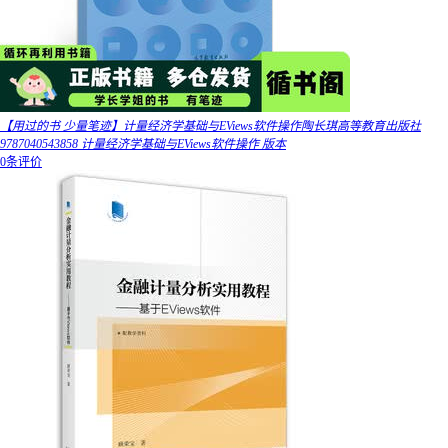
【用过的书 少量笔迹】计量经济学基础与EViews软件操作陶长琪高等教育出版社
9787040543858 计量经济学基础与EViews软件操作 版本
0条评价