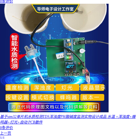
0条评价
基于stm32单片机水质检测TDS浑浊度PH酸碱度监测实物设计成品 水温 +浑浊度+蜂
鸣器+灯光+自动 PCB散件
0条评价
上一页
1/1