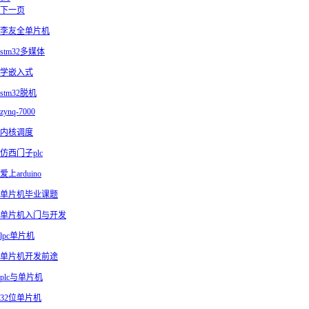
下一页
李友全单片机
stm32多媒体
学嵌入式
stm32脱机
zynq-7000
内核调度
仿西门子plc
爱上arduino
单片机毕业课题
单片机入门与开发
lpc单片机
单片机开发前途
plc与单片机
32位单片机