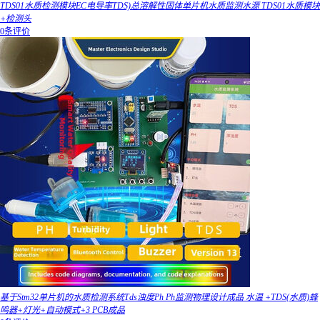
TDS01水质检测模块EC电导率TDS)总溶解性固体单片机水质监测水源 TDS01水质模块
+检测头
0条评价
基于Stm32单片机的水质检测系统Tds浊度Ph Ph监测物理设计成品 水温 +TDS(水质)蜂
鸣器+灯光+自动模式+3 PCB成品