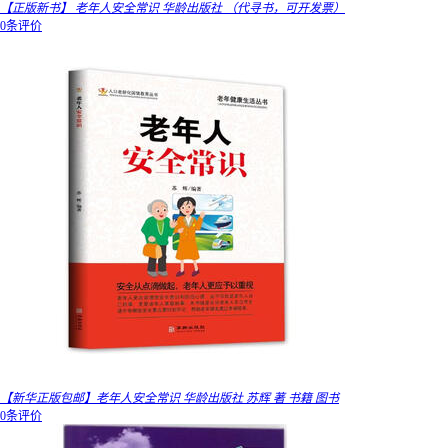
【正版新书】 老年人安全常识 华龄出版社 （代寻书，可开发票）
0条评价
【新华正版包邮】老年人安全常识 华龄出版社 苏辉 著 书籍 图书
0条评价