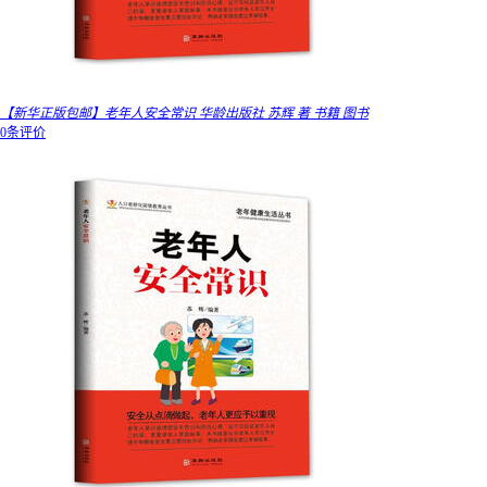
【新华正版包邮】老年人安全常识 华龄出版社 苏辉 著 书籍 图书
0条评价