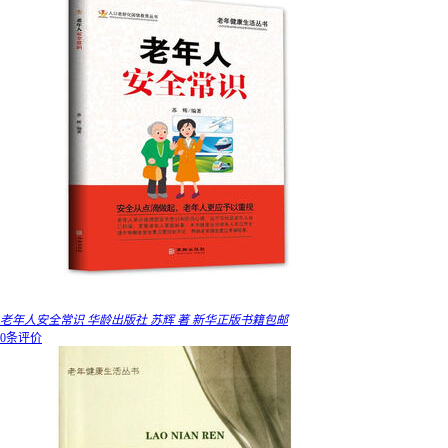
老年人安全常识 华龄出版社 苏辉 著 新华正版书籍包邮
0条评价