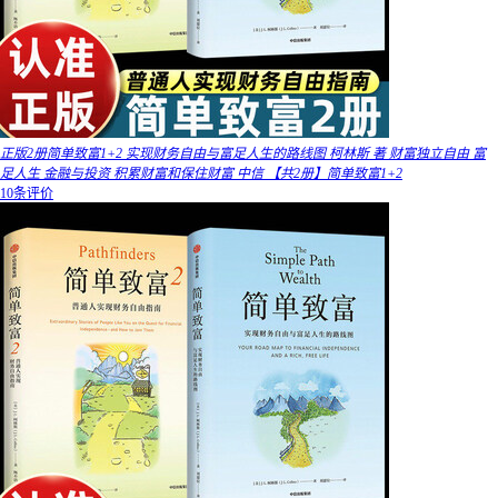
正版2册简单致富1+2 实现财务自由与富足人生的路线图 柯林斯 著 财富独立自由 富
足人生 金融与投资 积累财富和保住财富 中信 【共2册】简单致富1+2
10条评价