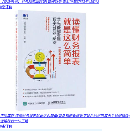
【正版旧书】财务越简单越好1管好财务 做对决策9787545458268
0条评价
正版库存 读懂财务报表就是这么简单(菜鸟都能看懂数字背后的秘密双色手绘图解版)
速溶综合***//王建
0条评价