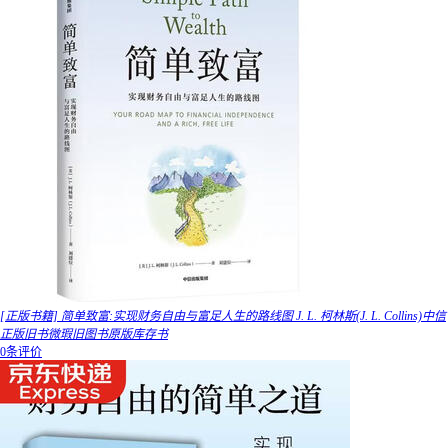
[正版书籍] 简单致富:实现财务自由与富足人生的路线图 J. L. 柯林斯(J. L. Collins)中信
正版旧书微瑕旧图书原版库存书
0条评价