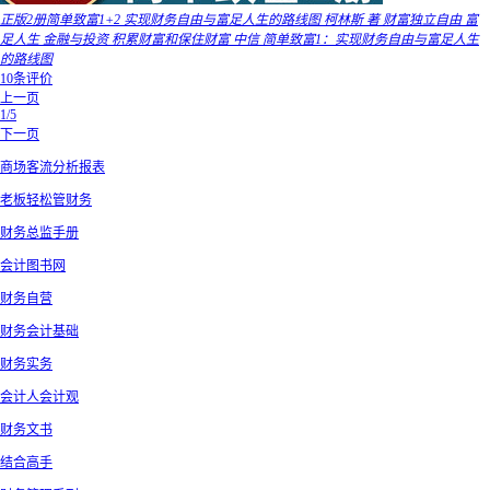
正版2册简单致富1+2 实现财务自由与富足人生的路线图 柯林斯 著 财富独立自由 富
足人生 金融与投资 积累财富和保住财富 中信 简单致富1：实现财务自由与富足人生
的路线图
10条评价
上一页
1/5
下一页
商场客流分析报表
老板轻松管财务
财务总监手册
会计图书网
财务自营
财务会计基础
财务实务
会计人会计观
财务文书
结合高手