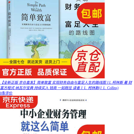
【全新正版 京仓直发】简单致富 实现财务自由与富足人生的路线图 J.L.柯林斯 著 财
富方程式 纳瓦尔宝典 持续买入 钱商 一如既往 读者 J. L. 柯林斯(J. L. Collins)
0条评价