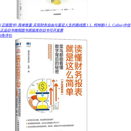
[正版图书] 简单致富:实现财务自由与富足人生的路线图 J. L. 柯林斯(J. L. Collins)中信
正品旧书微瑕图书原版库存旧书可开发票
0条评价