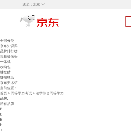
◇
送至：
北京
全部分类
京东知识库
品牌排行榜
普联摄像头
一体机
收纳包
键盘贴
键帽贴纸
京东美术馆
当前位置：
首页
>
同等学力考试
> 法学综合同等学力
品牌:
所有品牌
B
D
E
H
J