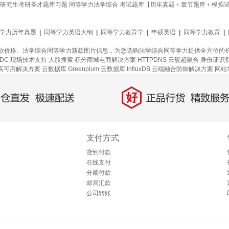
职研究生考研圣才题库习题 同等学力法学综合 考试题库【历年真题＋章节题库＋模拟
学力历年真题
|
同等学力英语大纲
|
同等学力教育学
|
申硕英语
|
同等学力教育
|
款价格、法学综合同等学力新款图片信息，为您选购法学综合同等学力提供全方位的
IDC 现场技术支持
人脸搜索
积分商城电商解决方案
HTTPDNS
云簇超融合
身份证识
高可用解决方案
云数据库 Greenplum
云数据库 InfluxDB
云端融合防御解决方案
网站
好
直发，极速配送
正品行货，精致服务
支付方式
货到付款
在线支付
分期付款
邮局汇款
公司转账