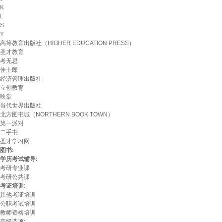
K
L
S
Y
高等教育出版社（HIGHER EDUCATION PRESS）
圣才教育
考无忌
佳士郎
经济管理出版社
立创教育
映棠
当代世界出版社
北方图书城（NORTHERN BOOK TOWN）
第一派对
二手书
圣才学习网
图书:
学历考试辅导:
考研专业课
考研公共课
考证培训:
其他考证培训
公职考试培训
教师资格培训
高级选项: