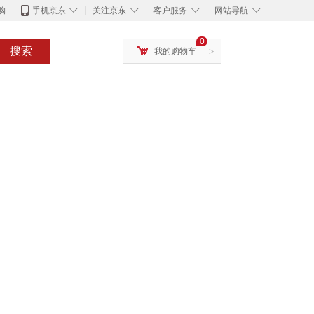
◇
◇
◇
◇
购
手机京东
关注京东
客户服务
网站导航
0
搜索
我的购物车
>