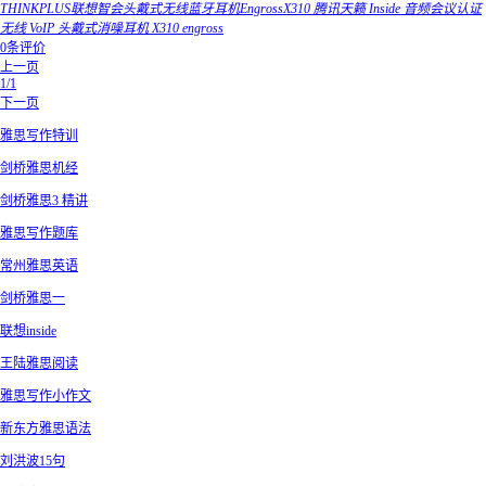
THINKPLUS联想智会头戴式无线蓝牙耳机EngrossX310 腾讯天籁 Inside 音频会议认证
无线 VoIP 头戴式消噪耳机 X310 engross
0条评价
上一页
1/1
下一页
雅思写作特训
剑桥雅思机经
剑桥雅思3 精讲
雅思写作题库
常州雅思英语
剑桥雅思一
联想inside
王陆雅思阅读
雅思写作小作文
新东方雅思语法
刘洪波15句