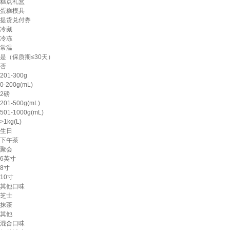
糕点礼盒
蛋糕模具
提货兑付券
冷藏
冷冻
常温
是（保质期≤30天）
否
201-300g
0-200g(mL)
2磅
201-500g(mL)
501-1000g(mL)
>1kg(L)
生日
下午茶
聚会
6英寸
8寸
10寸
其他口味
芝士
抹茶
其他
混合口味