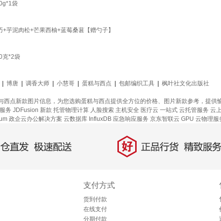
g*1袋
巧+芋泥肉松+芒果西柚+蓝莓桑葚【赠勺子】
克*2袋
|
博唐
|
调香大师
|
小慧哥
|
蛋糕与西点
|
包邮编织工具
|
枫叶社文化出版社
与西点新款图片信息，为您选购蛋糕与西点提供全方位的价格、图片新款参考，提供
理服务
JDFusion
新款
托管物理计算
人脸搜索
主机安全
医疗云
一站式
云托管服务
云
um
政企云办公解决方案
云数据库 InfluxDB
应急响应服务
京东智联云
GPU 云物理服
好
直发，极速配送
正品行货，精致服务
支付方式
货到付款
在线支付
分期付款