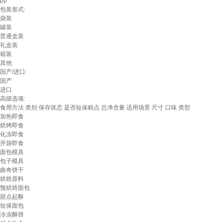
pp
包装形式:
袋装
罐装
普通盒装
礼盒装
箱装
其他
国产/进口:
国产
进口
高级选项:
食用方法
类别
保存状态
是否短保糕点
总净含量
适用场景
尺寸
口味
类型
加热即食
烘烤即食
化冻即食
开袋即食
面包模具
包子模具
曲奇饼干
烘焙原料
预烘焙面包
甜点起酥
短保面包
冷冻酥饼