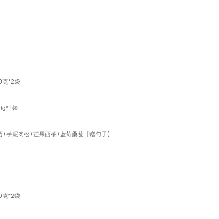
克*2袋
g*1袋
巧+芋泥肉松+芒果西柚+蓝莓桑葚【赠勺子】
克*2袋