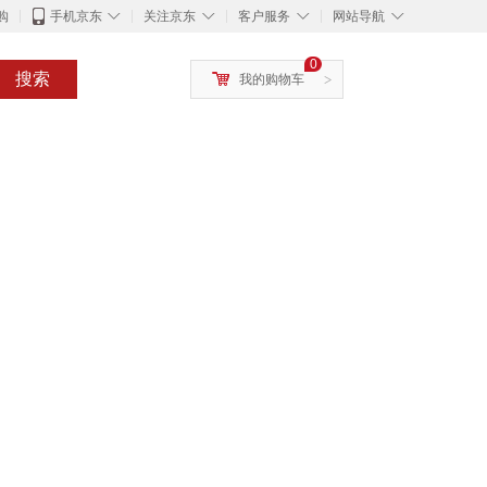
◇
◇
◇
◇
购
手机京东
关注京东
客户服务
网站导航
0
搜索
我的购物车
>