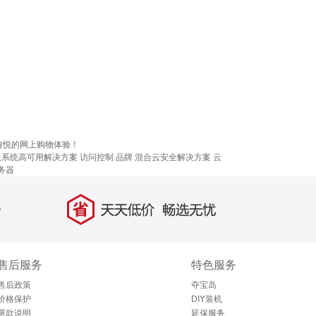
愉悦的网上购物体验！
上系统高可用解决方案
访问控制
品牌
混合云安全解决方案
云
务器
省
天天低价，畅选无忧
售后服务
特色服务
售后政策
夺宝岛
价格保护
DIY装机
退款说明
延保服务