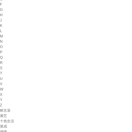
F
G
H
J
K
L
M
N
O
P
Q
R
S
T
U
V
W
X
Y
Z
鲜京采
展艺
十色生活
第戎
俏侬