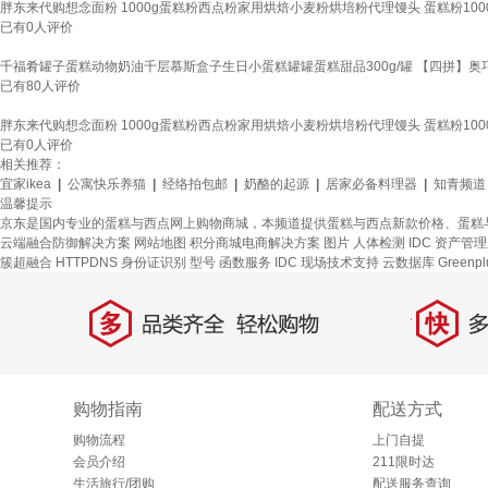
胖东来代购想念面粉 1000g蛋糕粉西点粉家用烘焙小麦粉烘培粉代理馒头 蛋糕粉1000
已有
0
人评价
千福肴罐子蛋糕动物奶油千层慕斯盒子生日小蛋糕罐罐蛋糕甜品300g/罐 【四拼】奥
已有
80
人评价
胖东来代购想念面粉 1000g蛋糕粉西点粉家用烘焙小麦粉烘培粉代理馒头 蛋糕粉1000
已有
0
人评价
相关推荐：
宜家ikea
|
公寓快乐养猫
|
经络拍包邮
|
奶酪的起源
|
居家必备料理器
|
知青频道
温馨提示
京东是国内专业的蛋糕与西点网上购物商城，本频道提供蛋糕与西点新款价格、蛋糕
云端融合防御解决方案
网站地图
积分商城电商解决方案
图片
人体检测
IDC 资产管
簇超融合
HTTPDNS
身份证识别
型号
函数服务
IDC 现场技术支持
云数据库 Greenpl
多
快
品类齐全，轻松购物
多仓
购物指南
配送方式
购物流程
上门自提
会员介绍
211限时达
生活旅行/团购
配送服务查询