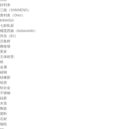
好利来
三能（SANNENG）
奥利奥（Oreo）
KINHISA
七鲜私厨
榴莲西施（liulianxishi）
拜杰（BJ）
沃集鲜
榴食喵
更多
主体材质:
铁
金属
碳钢
硅橡胶
纸类
铝合金
不锈钢
硅胶
木质
陶瓷
塑料
石材
锡纸