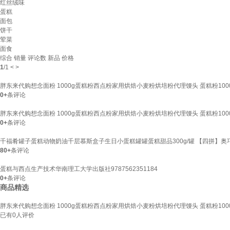
红丝绒味
蛋糕
面包
饼干
荤菜
面食
综合
销量
评论数
新品
价格
1
/
1
<
>
胖东来代购想念面粉 1000g蛋糕粉西点粉家用烘焙小麦粉烘培粉代理馒头 蛋糕粉1000
0+
条评论
胖东来代购想念面粉 1000g蛋糕粉西点粉家用烘焙小麦粉烘培粉代理馒头 蛋糕粉1000
0+
条评论
千福肴罐子蛋糕动物奶油千层慕斯盒子生日小蛋糕罐罐蛋糕甜品300g/罐 【四拼】奥
80+
条评论
蛋糕与西点生产技术华南理工大学出版社9787562351184
0+
条评论
商品精选
胖东来代购想念面粉 1000g蛋糕粉西点粉家用烘焙小麦粉烘培粉代理馒头 蛋糕粉1000
已有
0
人评价