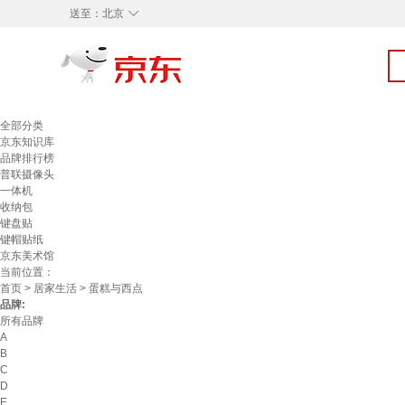
◇
送至：
北京
全部分类
京东知识库
品牌排行榜
普联摄像头
一体机
收纳包
键盘贴
键帽贴纸
京东美术馆
当前位置：
首页
>
居家生活
> 蛋糕与西点
品牌:
所有品牌
A
B
C
D
E