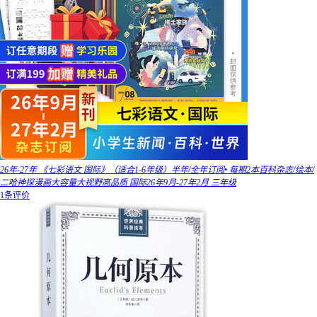
26年-27年 《七彩语文 国际》（适合1-6年级）半年/全年订阅• 每期2本百科杂志/绘本/
二哈神探漫画大容量大视野高品质 国际26年9月-27年2月 三年级
1条评价