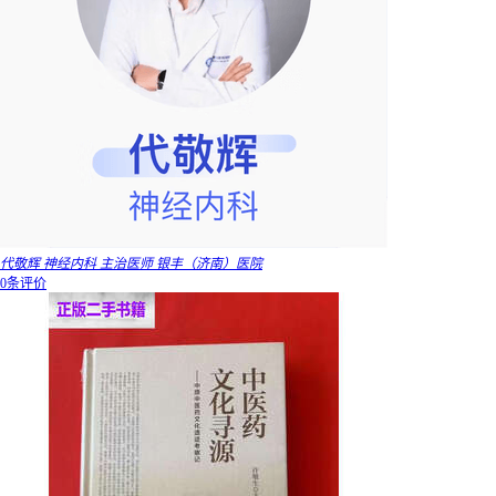
代敬辉 神经内科 主治医师 银丰（济南）医院
0条评价