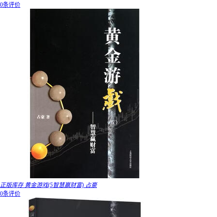
0条评价
正版库存 黄金游戏(5智慧赢财富) 占豪
0条评价