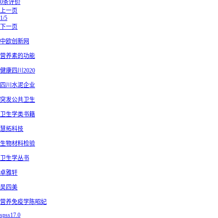
0条评价
上一页
1/5
下一页
中欧创新网
营养素的功能
健康四川2020
四川水泥企业
突发公共卫生
卫生学类书籍
慧拓科技
生物材料检验
卫生学丛书
卓雅轩
吴四美
营养免疫学陈昭妃
spss17.0