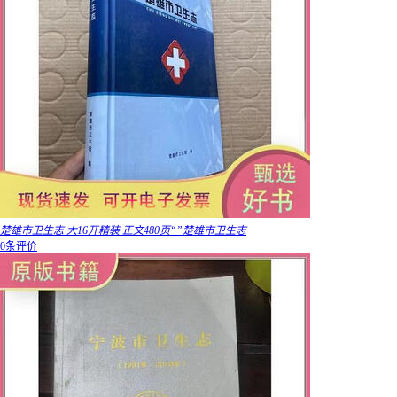
楚雄市卫生志 大16开精装 正文480页“”楚雄市卫生志
0条评价