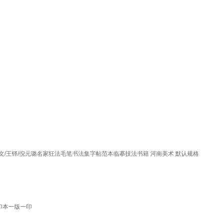
文/王铎/倪元璐名家狂法毛笔书法集字帖范本临摹技法书籍 河南美术 默认规格
印本一版一印