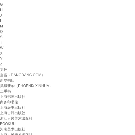
G
H
J
L
M
Q
S
T
W
X
Y
Z
文轩
当当（DANGDANG.COM）
新华书店
凤凰新华（PHOENIX XINHUA）
二手书
上海书画出版社
商务印书馆
上海辞书出版社
上海古籍出版社
浙江人民美术出版社
BOOKUU
河南美术出版社
上海人民美术出版社