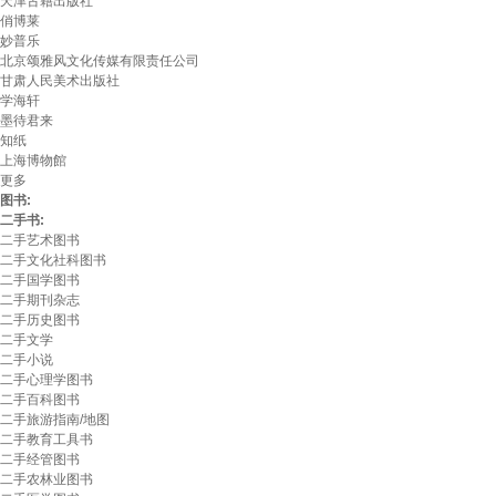
天津古籍出版社
俏博莱
妙普乐
北京颂雅风文化传媒有限责任公司
甘肃人民美术出版社
学海轩
墨待君来
知纸
上海博物館
更多
图书:
二手书:
二手艺术图书
二手文化社科图书
二手国学图书
二手期刊杂志
二手历史图书
二手文学
二手小说
二手心理学图书
二手百科图书
二手旅游指南/地图
二手教育工具书
二手经管图书
二手农林业图书