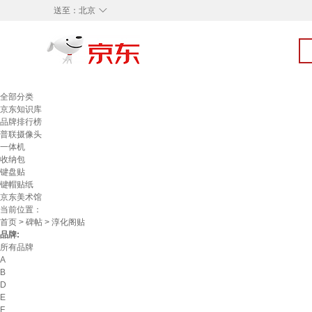
◇
送至：
北京
全部分类
京东知识库
品牌排行榜
普联摄像头
一体机
收纳包
键盘贴
键帽贴纸
京东美术馆
当前位置：
首页
>
碑帖
> 淳化阁贴
品牌:
所有品牌
A
B
D
E
F