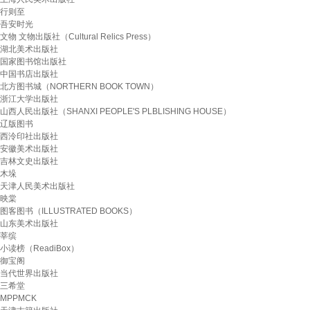
行则至
吾安时光
文物 文物出版社（Cultural Relics Press）
湖北美术出版社
国家图书馆出版社
中国书店出版社
北方图书城（NORTHERN BOOK TOWN）
浙江大学出版社
山西人民出版社（SHANXI PEOPLE'S PLBLISHING HOUSE）
辽版图书
西泠印社出版社
安徽美术出版社
吉林文史出版社
木垛
天津人民美术出版社
映棠
图客图书（ILLUSTRATED BOOKS）
山东美术出版社
莘缤
小读榜（ReadiBox）
御宝阁
当代世界出版社
三希堂
MPPMCK