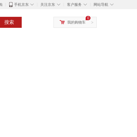
◇
◇
◇
◇
购
手机京东
关注京东
客户服务
网站导航
0
搜索
我的购物车
>