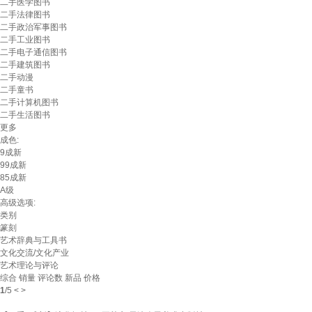
二手医学图书
二手法律图书
二手政治军事图书
二手工业图书
二手电子通信图书
二手建筑图书
二手动漫
二手童书
二手计算机图书
二手生活图书
更多
成色:
9成新
99成新
85成新
A级
高级选项:
类别
篆刻
艺术辞典与工具书
文化交流/文化产业
艺术理论与评论
综合
销量
评论数
新品
价格
1
/
5
<
>