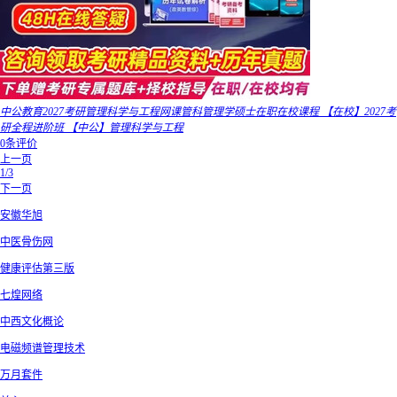
中公教育2027考研管理科学与工程网课管科管理学硕士在职在校课程 【在校】2027考
研全程进阶班 【中公】管理科学与工程
0条评价
上一页
1/3
下一页
安徽华旭
中医骨伤网
健康评估第三版
七煌网络
中西文化概论
电磁频谱管理技术
万月套件