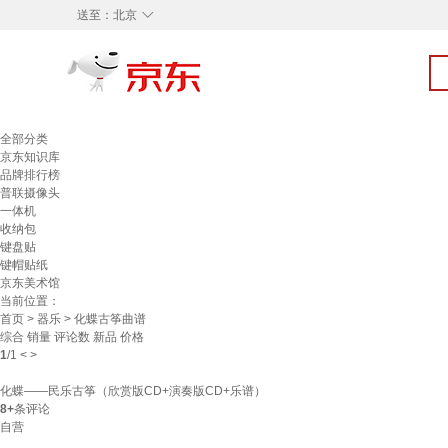
◇
送至：
北京
全部分类
京东知识库
品牌排行榜
普联摄像头
一体机
收纳包
键盘贴
键帽贴纸
京东美术馆
当前位置：
首页
>
器乐
> 化蝶古筝曲谱
综合
销量
评论数
新品
价格
1
/
1
<
>
化蝶——民乐古筝（欣赏版CD+演奏版CD+乐谱）
8+
条评论
自营