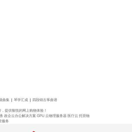
级曲集
|
琴学汇成
|
四段锦古筝曲谱
考，提供愉悦的网上购物体验！
务
政企云办公解决方案
GPU 云物理服务器
医疗云
托管物
管服务