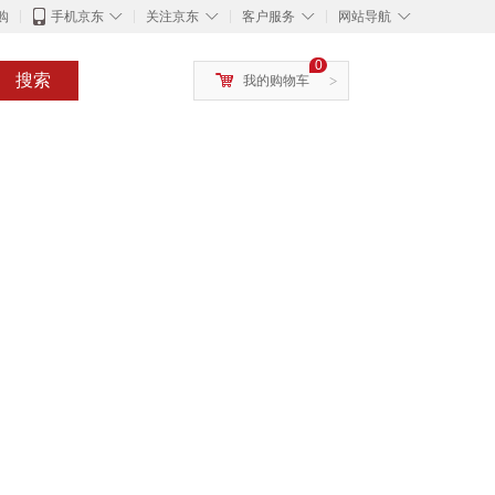
◇
◇
◇
◇
购
手机京东
关注京东
客户服务
网站导航
0
搜索
我的购物车
>