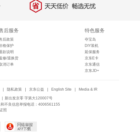
省
天天低价，畅选无忧
售后服务
特色服务
售后政策
夺宝岛
价格保护
DIY装机
退款说明
延保服务
返修/退换货
京东E卡
取消订单
京东通信
京东JD+
|
隐私政策
|
京东公益
|
English Site
|
Media & IR
| 新出发京零 字第大120007号
法和不良信息举报电话：4006561155
证照