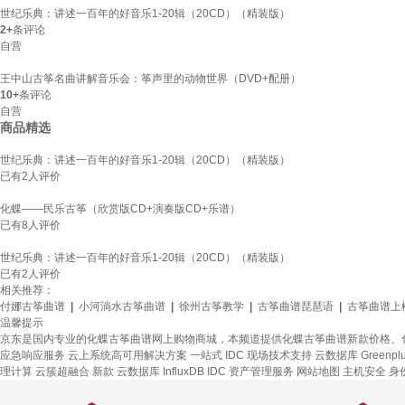
世纪乐典：讲述一百年的好音乐1-20辑（20CD）（精装版）
2+
条评论
自营
王中山古筝名曲讲解音乐会：筝声里的动物世界（DVD+配册）
10+
条评论
自营
商品精选
世纪乐典：讲述一百年的好音乐1-20辑（20CD）（精装版）
已有
2
人评价
化蝶——民乐古筝（欣赏版CD+演奏版CD+乐谱）
已有
8
人评价
世纪乐典：讲述一百年的好音乐1-20辑（20CD）（精装版）
已有
2
人评价
相关推荐：
付娜古筝曲谱
|
小河淌水古筝曲谱
|
徐州古筝教学
|
古筝曲谱琵琶语
|
古筝曲谱上
温馨提示
京东是国内专业的化蝶古筝曲谱网上购物商城，本频道提供化蝶古筝曲谱新款价格、
应急响应服务
云上系统高可用解决方案
一站式
IDC 现场技术支持
云数据库 Greenpl
理计算
云簇超融合
新款
云数据库 InfluxDB
IDC 资产管理服务
网站地图
主机安全
身