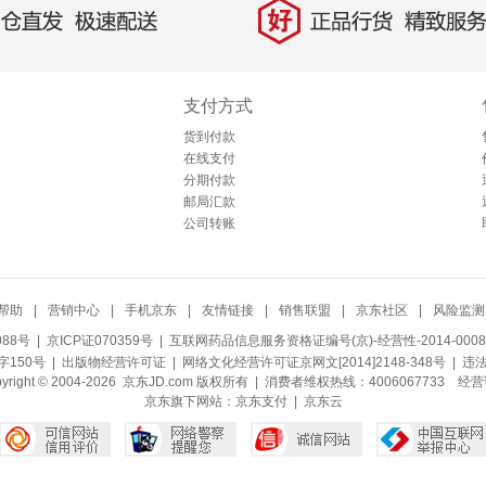
好
直发，极速配送
正品行货，精致服务
支付方式
货到付款
在线支付
分期付款
邮局汇款
公司转账
帮助
|
营销中心
|
手机京东
|
友情链接
|
销售联盟
|
京东社区
|
风险监测
088号
| 京ICP证070359号 |
互联网药品信息服务资格证编号(京)-经营性-2014-0008
150号 |
出版物经营许可证
|
网络文化经营许可证京网文[2014]2148-348号
| 违
pyright © 2004-2026 京东JD.com 版权所有 | 消费者维权热线：4006067733
经营
京东旗下网站：
京东支付
|
京东云