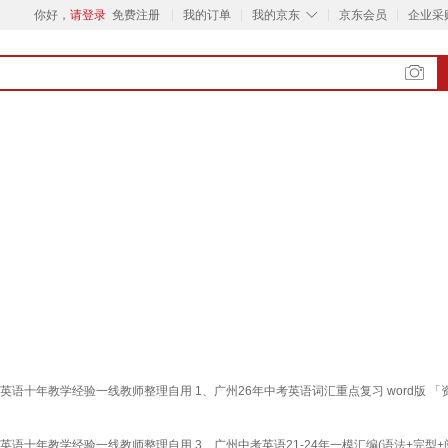
◇
你好，
请登录
免费注册
我的订单
我的京东
京东会员
企业采
语十年教学经验一线教师整理自用 1、广州26年中考英语词汇重点复习 word版 「
语十年教学经验一线教师整理自用 3、广州中考英语21-24年一模汇编(语法+完型+