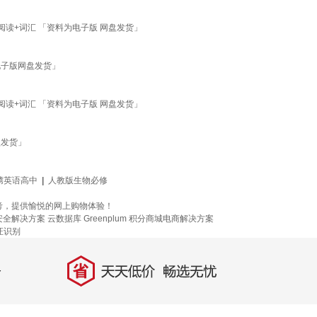
阅读+词汇 「资料为电子版 网盘发货」
电子版网盘发货」
阅读+词汇 「资料为电子版 网盘发货」
盘发货」
腾英语高中
|
人教版生物必修
考，提供愉悦的网上购物体验！
安全解决方案
云数据库 Greenplum
积分商城电商解决方案
证识别
省
天天低价，畅选无忧