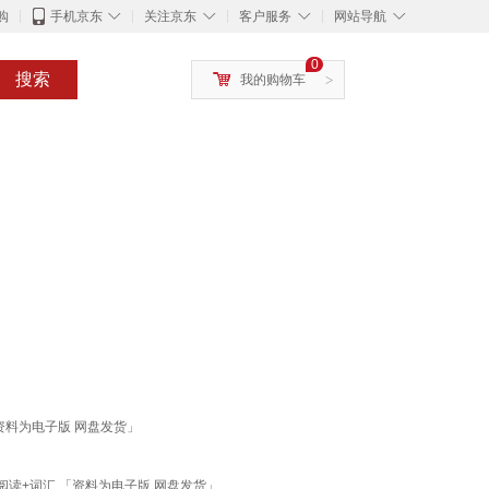
◇
◇
◇
◇
购
手机京东
关注京东
客户服务
网站导航
0
搜索
我的购物车
>
资料为电子版 网盘发货」
阅读+词汇 「资料为电子版 网盘发货」