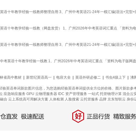
语十年教学经验一线教师整理自用 3、广州中考英语21-24年一模汇编(语法+完型+
英语十年教学经验一线教（网盘发货） 1、广州2026年中考英语词汇重点 「资料为
语十年教学经验一线教师整理自用 3、广州中考英语21-24年一模汇编(语法+完型+
中考英语十年教学经验一线教 1、广州2026年中考英语词汇重点 「资料为电子版网
林省高中教材
|
新世纪英语高一
|
电容大全
|
英语外研必修二
|
书虫4级上下
|
沸
经验英语单词新款图片信息，为您选购经验英语单词提供全方位的价格、图片新款参
云
应急响应服务
GPU 云物理服务器
IDC 资产管理服务
一站式
托管物理计算
混合云
融合
云上系统高可用解决方案
人体检测
人脸搜索
云托管服务
品牌
京东智联云
身份
好
直发，极速配送
正品行货，精致服务