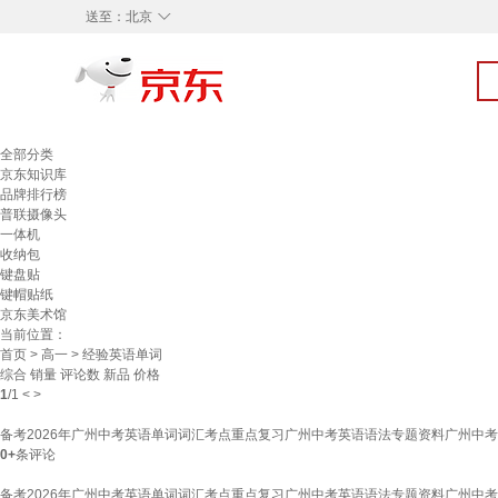
◇
送至：
北京
全部分类
京东知识库
品牌排行榜
普联摄像头
一体机
收纳包
键盘贴
键帽贴纸
京东美术馆
当前位置：
首页
>
高一
> 经验英语单词
综合
销量
评论数
新品
价格
1
/
1
<
>
备考2026年广州中考英语单词词汇考点重点复习广州中考英语语法专题资料广州中考英
0+
条评论
备考2026年广州中考英语单词词汇考点重点复习广州中考英语语法专题资料广州中考英