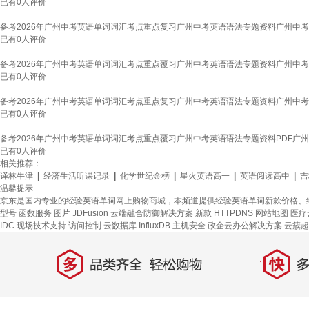
已有
0
人评价
备考2026年广州中考英语单词词汇考点重点复习广州中考英语语法专题资料广州中考英
已有
0
人评价
备考2026年广州中考英语单词词汇考点重点覆习广州中考英语语法专题资料广州中考
已有
0
人评价
备考2026年广州中考英语单词词汇考点重点复习广州中考英语语法专题资料广州中考英
已有
0
人评价
备考2026年广州中考英语单词词汇考点重点覆习广州中考英语语法专题资料PDF广州
已有
0
人评价
相关推荐：
译林牛津
|
经济生活听课记录
|
化学世纪金榜
|
星火英语高一
|
英语阅读高中
|
吉
温馨提示
京东是国内专业的经验英语单词网上购物商城，本频道提供经验英语单词新款价格、
型号
函数服务
图片
JDFusion
云端融合防御解决方案
新款
HTTPDNS
网站地图
医疗
IDC 现场技术支持
访问控制
云数据库 InfluxDB
主机安全
政企云办公解决方案
云簇超
多
快
品类齐全，轻松购物
多仓