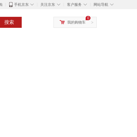
◇
◇
◇
◇
购
手机京东
关注京东
客户服务
网站导航
0
搜索
我的购物车
>