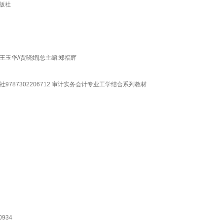
版社
王玉华//贾晓娟|总主编:郑福辉
87302206712 审计实务会计专业工学结合系列教材
934