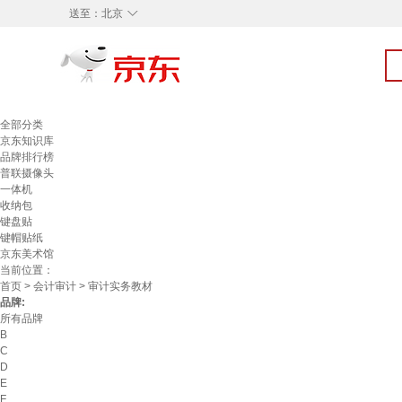
◇
送至：
北京
全部分类
京东知识库
品牌排行榜
普联摄像头
一体机
收纳包
键盘贴
键帽贴纸
京东美术馆
当前位置：
首页
>
会计审计
> 审计实务教材
品牌:
所有品牌
B
C
D
E
F