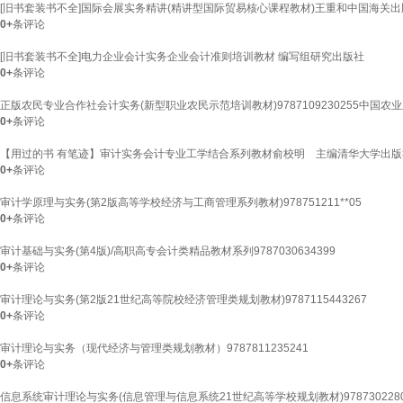
[旧书套装书不全]国际会展实务精讲(精讲型国际贸易核心课程教材)王重和中国海关出
0+
条评论
[旧书套装书不全]电力企业会计实务企业会计准则培训教材 编写组研究出版社
0+
条评论
正版农民专业合作社会计实务(新型职业农民示范培训教材)9787109230255中国农业
0+
条评论
【用过的书 有笔迹】审计实务会计专业工学结合系列教材俞校明 主编清华大学出版社97
0+
条评论
审计学原理与实务(第2版高等学校经济与工商管理系列教材)978751211**05
0+
条评论
审计基础与实务(第4版)/高职高专会计类精品教材系列9787030634399
0+
条评论
审计理论与实务(第2版21世纪高等院校经济管理类规划教材)9787115443267
0+
条评论
审计理论与实务（现代经济与管理类规划教材）9787811235241
0+
条评论
信息系统审计理论与实务(信息管理与信息系统21世纪高等学校规划教材)9787302280