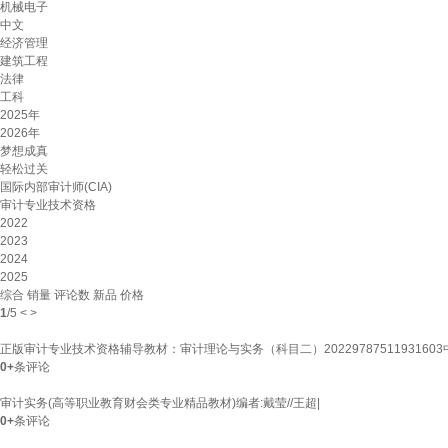
机械电子
中文
经济管理
建筑工程
法律
工科
2025年
2026年
梦想成真
轻松过关
国际内部审计师(CIA)
审计专业技术资格
2022
2023
2024
2025
综合
销量
评论数
新品
价格
1
/
5
<
>
正版审计专业技术资格辅导教材：审计理论与实务（科目二）202297875119316
0+
条评论
审计实务(高等职业教育财会类专业精品教材)编者:戴莹//王超|
0+
条评论