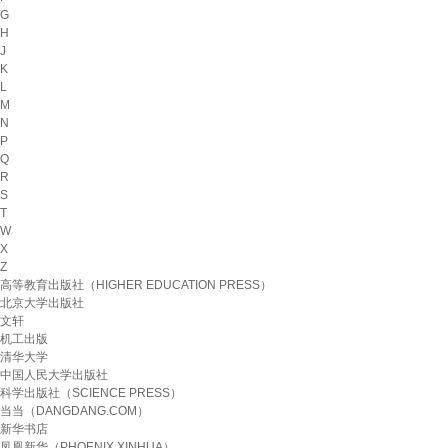
G
H
J
K
L
M
N
P
Q
R
S
T
W
X
Z
高等教育出版社（HIGHER EDUCATION PRESS）
北京大学出版社
文轩
机工出版
清华大学
中国人民大学出版社
科学出版社（SCIENCE PRESS）
当当（DANGDANG.COM）
新华书店
凤凰新华（PHOENIX XINHUA）