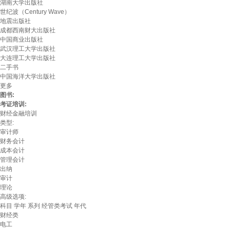
湖南大学出版社
世纪波（Century Wave）
地震出版社
成都西南财大出版社
中国商业出版社
武汉理工大学出版社
大连理工大学出版社
二手书
中国海洋大学出版社
更多
图书:
考证培训:
财经金融培训
类型:
审计师
财务会计
成本会计
管理会计
出纳
审计
理论
高级选项:
科目
学年
系列
经管类考试
年代
财经类
电工