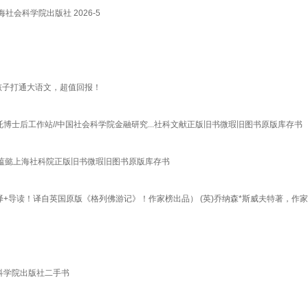
会科学院出版社 2026-5
孩子打通大语文，超值回报！
投信托博士后工作站//中国社会科学院金融研究...社科文献正版旧书微瑕旧图书原版库存书
 汤蕴懿上海社科院正版旧书微瑕旧图书原版库存书
译+导读！译自英国原版《格列佛游记》！作家榜出品） (英)乔纳森*斯威夫特著，
科学院出版社二手书