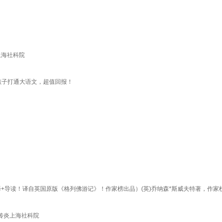
上海社科院
孩子打通大语文，超值回报！
译+导读！译自英国原版《格列佛游记》！作家榜出品）(英)乔纳森*斯威夫特著，作
聂传炎上海社科院