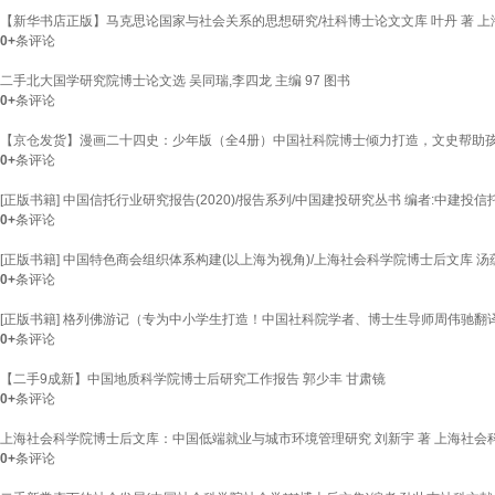
【新华书店正版】马克思论国家与社会关系的思想研究/社科博士论文文库 叶丹 著 上海社
0+
条评论
二手北大国学研究院博士论文选 吴同瑞,李四龙 主编 97 图书
0+
条评论
【京仓发货】漫画二十四史：少年版（全4册）中国社科院博士倾力打造，文史帮助
0+
条评论
[正版书籍] 中国信托行业研究报告(2020)/报告系列/中国建投研究丛书 编者:中建
0+
条评论
[正版书籍] 中国特色商会组织体系构建(以上海为视角)/上海社会科学院博士后文库
0+
条评论
[正版书籍] 格列佛游记（专为中小学生打造！中国社科院学者、博士生导师周伟驰翻
0+
条评论
【二手9成新】中国地质科学院博士后研究工作报告 郭少丰 甘肃镜
0+
条评论
上海社会科学院博士后文库：中国低端就业与城市环境管理研究 刘新宇 著 上海社会
0+
条评论