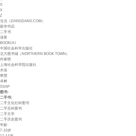
S
X
Z
当当（DANGDANG.COM）
新华书店
二手书
读客
BOOKUU
中国社会科学出版社
北方图书城（NORTHERN BOOK TOWN）
作家榜
上海社会科学院出版社
木垛
華慧
卓树
SSAP
图书:
二手书:
二手文化社科图书
二手百科图书
二手文学
二手历史图书
年龄:
7-10岁
11-14岁