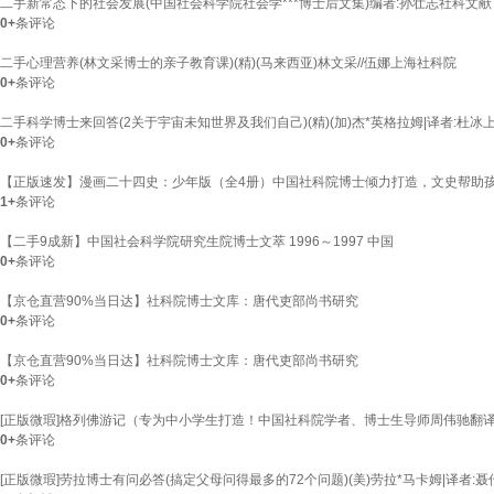
二手新常态下的社会发展(中国社会科学院社会学***博士后文集)编者:孙壮志社科文献
0+
条评论
二手心理营养(林文采博士的亲子教育课)(精)(马来西亚)林文采//伍娜上海社科院
0+
条评论
二手科学博士来回答(2关于宇宙未知世界及我们自己)(精)(加)杰*英格拉姆|译者:杜冰
0+
条评论
【正版速发】漫画二十四史：少年版（全4册）中国社科院博士倾力打造，文史帮助
1+
条评论
【二手9成新】中国社会科学院研究生院博士文萃 1996～1997 中国
0+
条评论
【京仓直营90%当日达】社科院博士文库：唐代吏部尚书研究
0+
条评论
【京仓直营90%当日达】社科院博士文库：唐代吏部尚书研究
0+
条评论
[正版微瑕]格列佛游记（专为中小学生打造！中国社科院学者、博士生导师周伟驰翻
0+
条评论
[正版微瑕]劳拉博士有问必答(搞定父母问得最多的72个问题)(美)劳拉*马卡姆|译者: