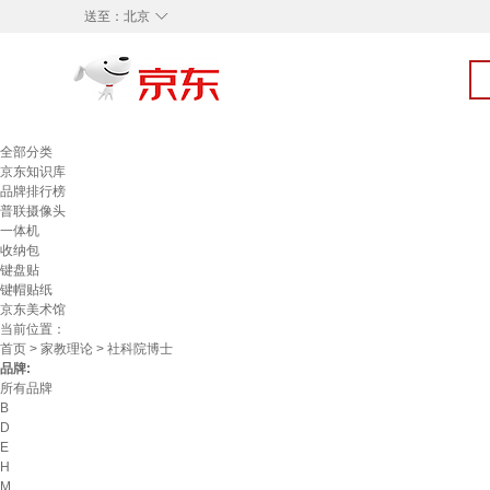
◇
送至：
北京
全部分类
京东知识库
品牌排行榜
普联摄像头
一体机
收纳包
键盘贴
键帽贴纸
京东美术馆
当前位置：
首页
>
家教理论
> 社科院博士
品牌:
所有品牌
B
D
E
H
M