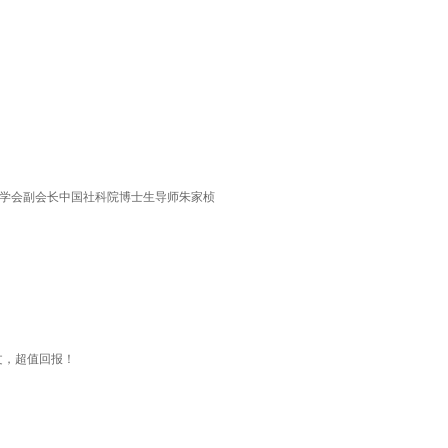
史学会副会长中国社科院博士生导师朱家桢
文，超值回报！