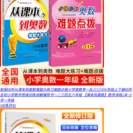
新版68所从课本到奥数难题大练习难题点拨小学奥数举一反三123456年级上下册68所
名校小学数学思维训练讲解辅导书一二三四五六年级 【课本到奥数】数学讲练2本 小
学一年级
100条评价