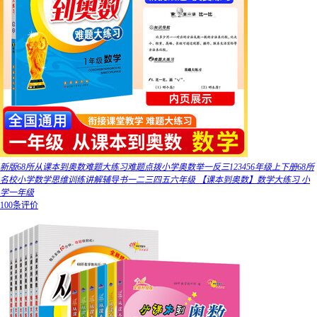
新版68所从课本到奥数难题大练习难题点拨小学奥数举一反三123456年级上下册68所
名校小学数学思维训练讲解辅导书一二三四五六年级 【课本到奥数】数学大练习 小
学一年级
100条评价