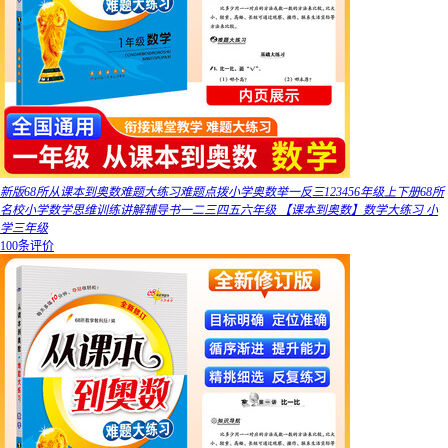
新版68所从课本到奥数难题大练习难题点拨小学奥数举一反三123456年级上下册68所
名校小学数学思维训练讲解辅导书一二三四五六年级 【课本到奥数】数学大练习 小
学三年级
100条评价