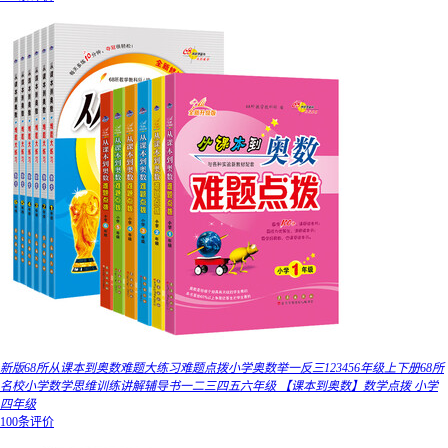
新版68所从课本到奥数难题大练习难题点拨小学奥数举一反三123456年级上下册68所
名校小学数学思维训练讲解辅导书一二三四五六年级 【课本到奥数】数学点拨 小学
四年级
100条评价