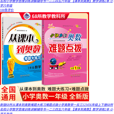
名校小学数学思维训练讲解辅导书一二三四五六年级 【课本到奥数】数学讲练2本 小
学六年级
100条评价
新版68所从课本到奥数难题大练习难题点拨小学奥数举一反三123456年级上下册68所
名校小学数学思维训练讲解辅导书一二三四五六年级 【课本到奥数】数学讲练2本 小