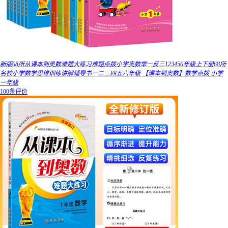
新版68所从课本到奥数难题大练习难题点拨小学奥数举一反三123456年级上下册68所
名校小学数学思维训练讲解辅导书一二三四五六年级 【课本到奥数】数学点拨 小学
一年级
100条评价