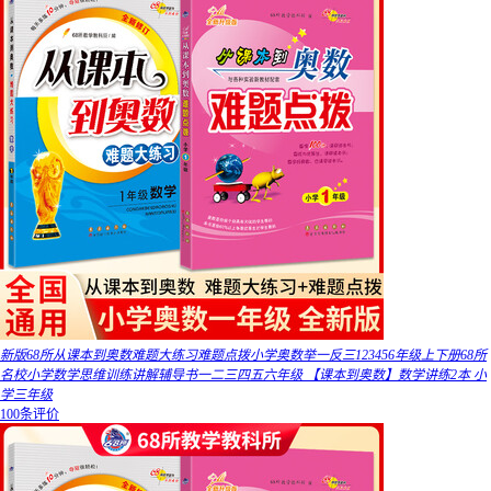
新版68所从课本到奥数难题大练习难题点拨小学奥数举一反三123456年级上下册68所
名校小学数学思维训练讲解辅导书一二三四五六年级 【课本到奥数】数学讲练2本 小
学三年级
100条评价