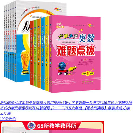
新版68所从课本到奥数难题大练习难题点拨小学奥数举一反三123456年级上下册68所
名校小学数学思维训练讲解辅导书一二三四五六年级 【课本到奥数】数学点拨 小学
五年级
100条评价