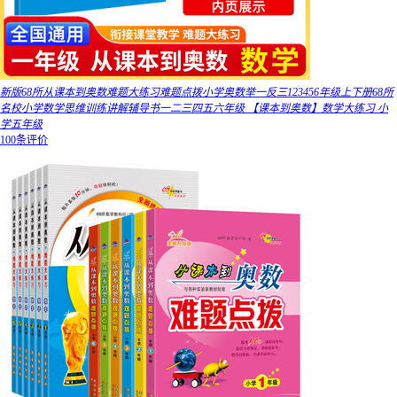
新版68所从课本到奥数难题大练习难题点拨小学奥数举一反三123456年级上下册68所
名校小学数学思维训练讲解辅导书一二三四五六年级 【课本到奥数】数学大练习 小
学五年级
100条评价