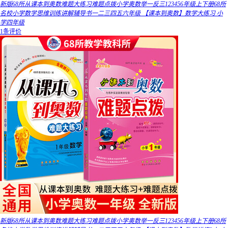
新版68所从课本到奥数难题大练习难题点拨小学奥数举一反三123456年级上下册68所
名校小学数学思维训练讲解辅导书一二三四五六年级 【课本到奥数】数学大练习 小
学四年级
1条评价
新版68所从课本到奥数难题大练习难题点拨小学奥数举一反三123456年级上下册68所