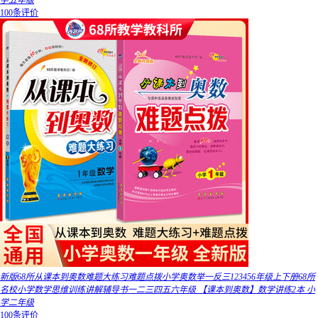
学五年级
100条评价
新版68所从课本到奥数难题大练习难题点拨小学奥数举一反三123456年级上下册68所
名校小学数学思维训练讲解辅导书一二三四五六年级 【课本到奥数】数学讲练2本 小
学二年级
100条评价