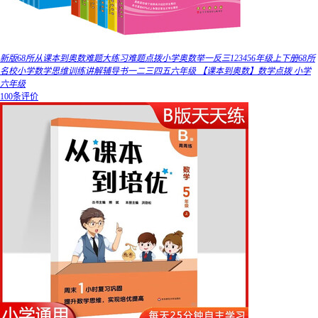
新版68所从课本到奥数难题大练习难题点拨小学奥数举一反三123456年级上下册68所
名校小学数学思维训练讲解辅导书一二三四五六年级 【课本到奥数】数学点拨 小学
六年级
100条评价