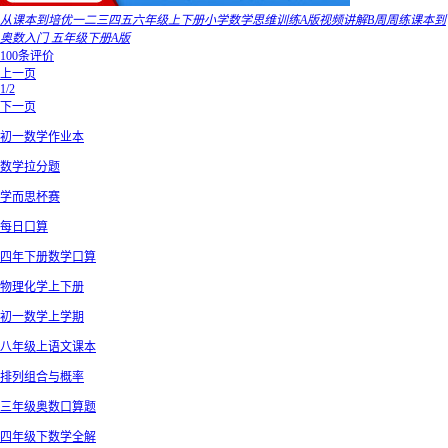
从课本到培优一二三四五六年级上下册小学数学思维训练A版视频讲解B周周练课本到
奥数入门 五年级下册A版
100条评价
上一页
1/2
下一页
初一数学作业本
数学拉分题
学而思杯赛
每日口算
四年下册数学口算
物理化学上下册
初一数学上学期
八年级上语文课本
排列组合与概率
三年级奥数口算题
四年级下数学全解