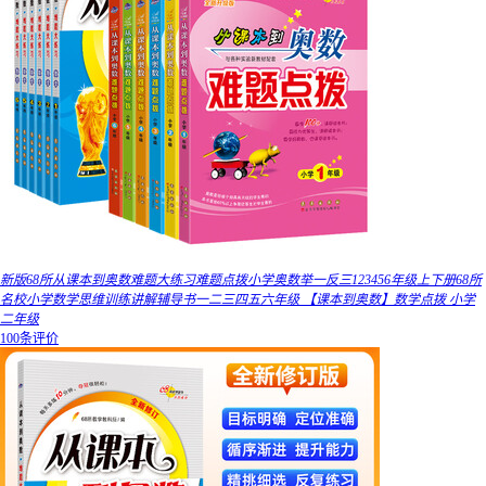
新版68所从课本到奥数难题大练习难题点拨小学奥数举一反三123456年级上下册68所
名校小学数学思维训练讲解辅导书一二三四五六年级 【课本到奥数】数学点拨 小学
二年级
100条评价