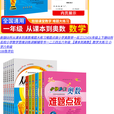
新版68所从课本到奥数难题大练习难题点拨小学奥数举一反三123456年级上下册68所
名校小学数学思维训练讲解辅导书一二三四五六年级 【课本到奥数】数学大练习 小
学六年级
100条评价