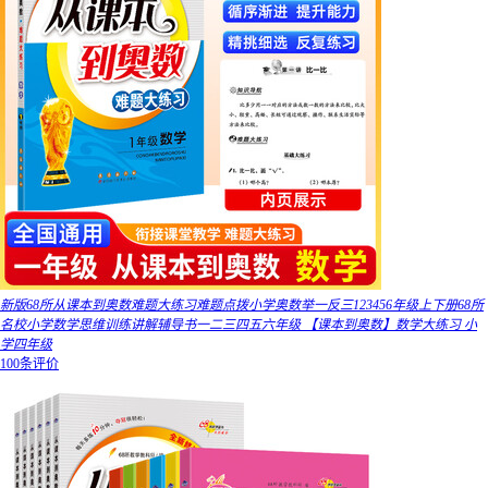
新版68所从课本到奥数难题大练习难题点拨小学奥数举一反三123456年级上下册68所
名校小学数学思维训练讲解辅导书一二三四五六年级 【课本到奥数】数学大练习 小
学四年级
100条评价