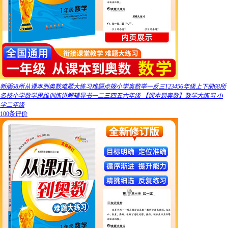
新版68所从课本到奥数难题大练习难题点拨小学奥数举一反三123456年级上下册68所
名校小学数学思维训练讲解辅导书一二三四五六年级 【课本到奥数】数学大练习 小
学二年级
100条评价