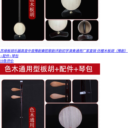
苏缘板胡乐器高音中音豫剧秦腔歌剧评剧初学演奏通用厂家直销 仿檀木板胡（豫剧）
+配件+琴包
19条评价