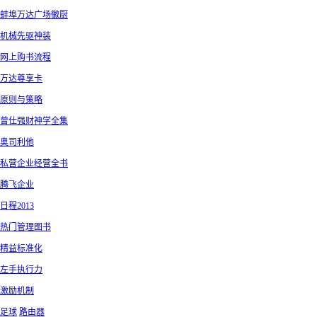
蚌埠万达广场徽厨
机械先驱神装
网上购书流程
万达尊享卡
原则与策略
曾仕强财神学全集
奥司利他
私营企业经营全书
腾飞企业
日程2013
热门管理图书
精益标准化
左手执行力
激励机制
足球
路由器