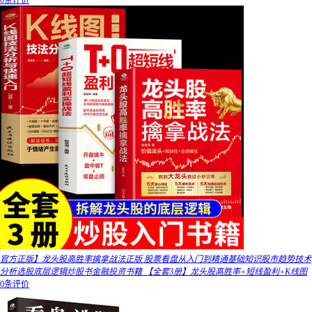
0条评价
官方正版】龙头股高胜率擒拿战法正版 股票看盘从入门到精通基础知识股市趋势技术
分析选股底层逻辑炒股书金融投资书籍 【全套3册】龙头股高胜率+短线盈利+K线图
0条评价