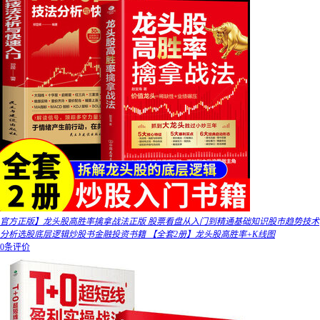
官方正版】龙头股高胜率擒拿战法正版 股票看盘从入门到精通基础知识股市趋势技术
分析选股底层逻辑炒股书金融投资书籍 【全套2册】龙头股高胜率+K线图
0条评价