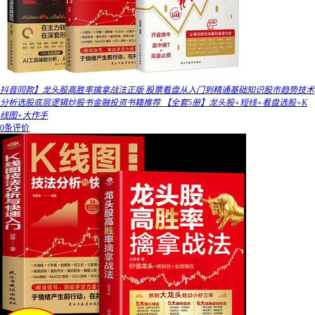
抖音同款】龙头股高胜率擒拿战法正版 股票看盘从入门到精通基础知识股市趋势技术
分析选股底层逻辑炒股书金融投资书籍推荐 【全套5册】龙头股+短线+看盘选股+K
线图+大作手
0条评价