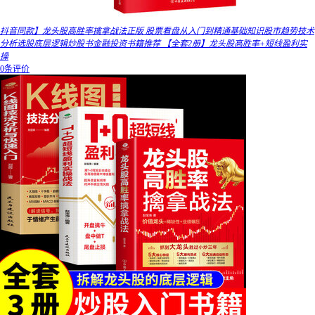
抖音同款】龙头股高胜率擒拿战法正版 股票看盘从入门到精通基础知识股市趋势技术
分析选股底层逻辑炒股书金融投资书籍推荐 【全套2册】龙头股高胜率+短线盈利实
操
0条评价