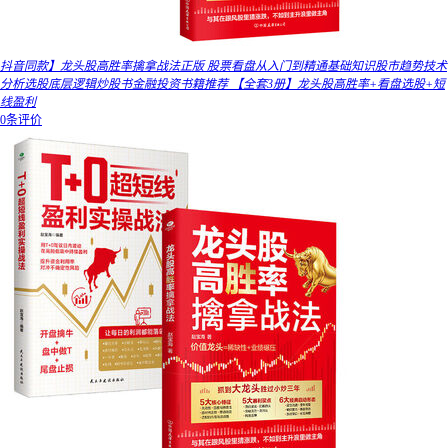
抖音同款】龙头股高胜率擒拿战法正版 股票看盘从入门到精通基础知识股市趋势技术
分析选股底层逻辑炒股书金融投资书籍推荐 【全套3册】龙头股高胜率+看盘选股+短
线盈利
0条评价