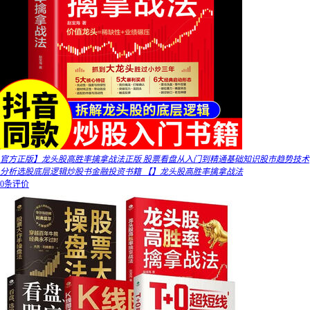
官方正版】龙头股高胜率擒拿战法正版 股票看盘从入门到精通基础知识股市趋势技术
分析选股底层逻辑炒股书金融投资书籍 【】龙头股高胜率擒拿战法
0条评价