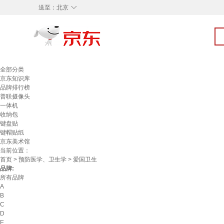
◇
送至：
北京
全部分类
京东知识库
品牌排行榜
普联摄像头
一体机
收纳包
键盘贴
键帽贴纸
京东美术馆
当前位置：
首页
>
预防医学、卫生学
> 爱国卫生
品牌:
所有品牌
A
B
C
D
E