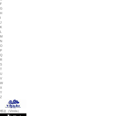
F
G
H
I
J
K
L
M
N
O
P
Q
R
S
T
U
V
W
X
Y
Z
维达（Vinda）