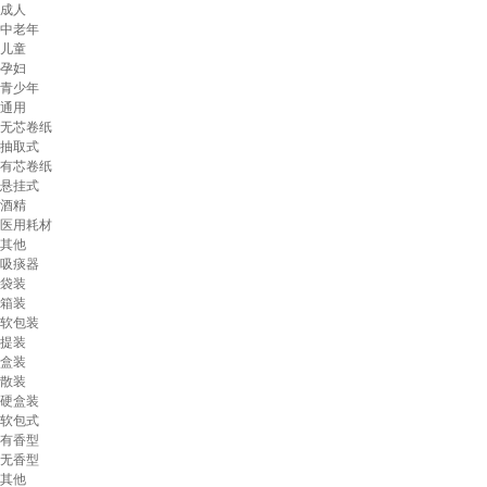
成人
中老年
儿童
孕妇
青少年
通用
无芯卷纸
抽取式
有芯卷纸
悬挂式
酒精
医用耗材
其他
吸痰器
袋装
箱装
软包装
提装
盒装
散装
硬盒装
软包式
有香型
无香型
其他