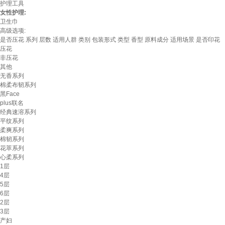
护理工具
女性护理:
卫生巾
高级选项:
是否压花
系列
层数
适用人群
类别
包装形式
类型
香型
原料成分
适用场景
是否印花
压花
非压花
其他
无香系列
棉柔布韧系列
黑Face
plus联名
经典速溶系列
平纹系列
柔爽系列
棉韧系列
花萃系列
心柔系列
1层
4层
5层
6层
2层
3层
产妇