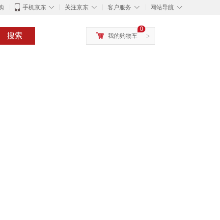
◇
◇
◇
◇
购
手机京东
关注京东
客户服务
网站导航
0
搜索
我的购物车
>