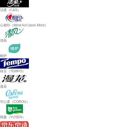
洁柔（C&S）
心相印（Mind Act Upon Mind）
清风
植护
得宝（TEMPO）
漫花
可心柔（COROU）
雨森（YUSEN）