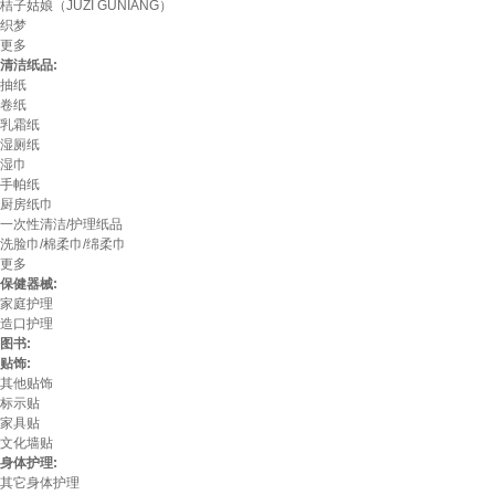
桔子姑娘（JUZI GUNIANG）
织梦
更多
清洁纸品:
抽纸
卷纸
乳霜纸
湿厕纸
湿巾
手帕纸
厨房纸巾
一次性清洁/护理纸品
洗脸巾/棉柔巾/绵柔巾
更多
保健器械:
家庭护理
造口护理
图书:
贴饰:
其他贴饰
标示贴
家具贴
文化墙贴
身体护理:
其它身体护理