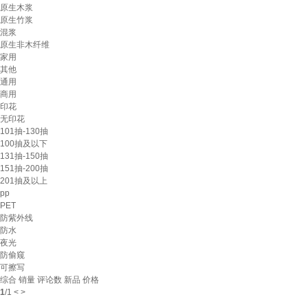
原生木浆
原生竹浆
混浆
原生非木纤维
家用
其他
通用
商用
印花
无印花
101抽-130抽
100抽及以下
131抽-150抽
151抽-200抽
201抽及以上
pp
PET
防紫外线
防水
夜光
防偷窥
可擦写
综合
销量
评论数
新品
价格
1
/
1
<
>