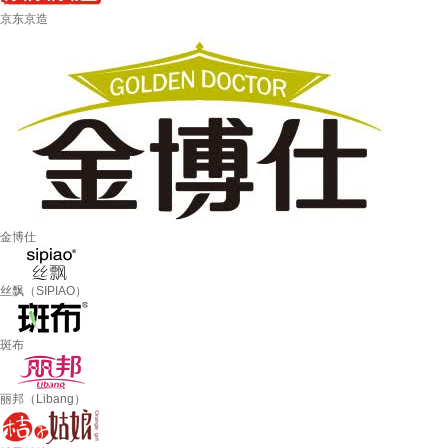
京东京造
金博仕
丝飘（SIPIAO）
斑布
丽邦（Libang）