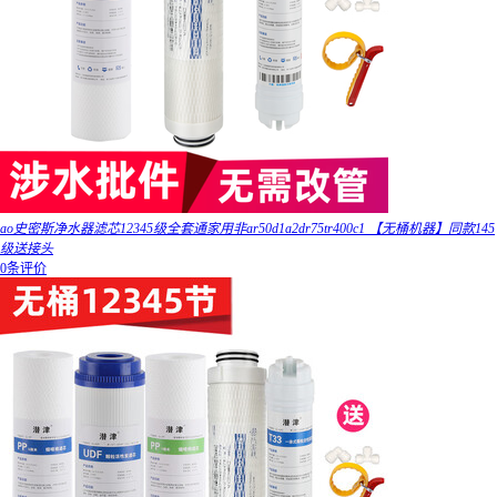
ao史密斯净水器滤芯12345级全套通家用非ar50d1a2dr75tr400c1 【无桶机器】同款145
级送接头
0条评价