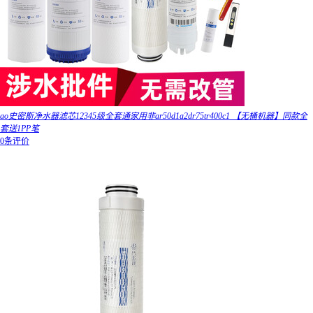
ao史密斯净水器滤芯12345级全套通家用非ar50d1a2dr75tr400c1 【无桶机器】同款全
套送1PP笔
0条评价