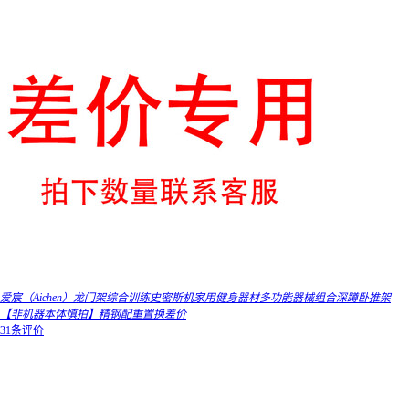
爱宸（Aichen）龙门架综合训练史密斯机家用健身器材多功能器械组合深蹲卧推架
【非机器本体慎拍】精钢配重置换差价
31条评价