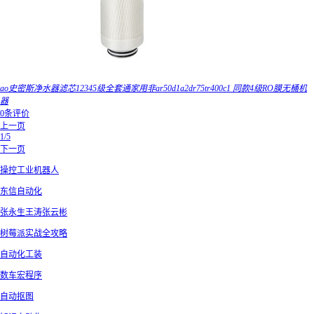
ao史密斯净水器滤芯12345级全套通家用非ar50d1a2dr75tr400c1 同款4级RO膜无桶机
器
0条评价
上一页
1/5
下一页
操控工业机器人
东信自动化
张永生王涛张云彬
树莓派实战全攻略
自动化工装
数车宏程序
自动抠图