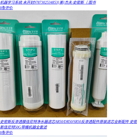
机器学习系统 未开封9787302534853[美]杰夫·史密斯（ 图书
0条评价
史密斯反渗透膜佳尼特净水器滤芯AR50/DR50/SR50反渗透配件原装滤芯全新配件 史密
斯佳尼特50G带桶机器全套滤
0条评价