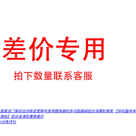
爱宸龙门架综合训练史密斯机家用健身器材多功能器械组合深蹲卧推架 【非机器本体
慎拍】铝合金滑轮置换差价
100条评价