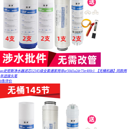
ao史密斯净水器滤芯12345级全套通家用非ar50d1a2dr75tr400c1 【无桶机器】同款两
年送接头笔
0条评价