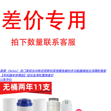
爱宸（Aichen）龙门架综合训练史密斯机家用健身器材多功能器械组合深蹲卧推架
【非机器本体慎拍】铝合金滑轮置换差价
31条评价