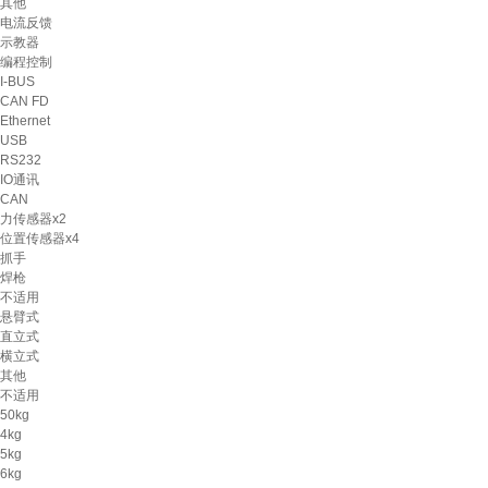
其他
电流反馈
示教器
编程控制
I-BUS
CAN FD
Ethernet
USB
RS232
IO通讯
CAN
力传感器x2
位置传感器x4
抓手
焊枪
不适用
悬臂式
直立式
横立式
其他
不适用
50kg
4kg
5kg
6kg