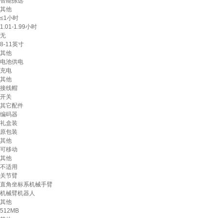
智能拣选
其他
≤1小时
1.01-1.99小时
无
8-11英寸
其他
电池供电
充电
其他
接线帽
开关
其它配件
编码器
礼盒装
原包装
其他
可移动
其他
不适用
关节臂
直角坐标系机械手臂
机械臂机器人
其他
512MB