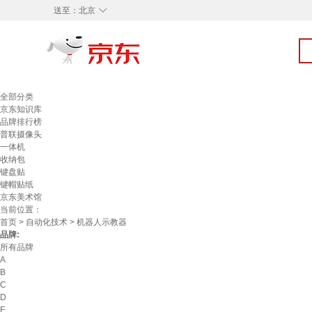
◇
送至：
北京
全部分类
京东知识库
品牌排行榜
普联摄像头
一体机
收纳包
键盘贴
键帽贴纸
京东美术馆
当前位置：
首页
>
自动化技术
> 机器人示教器
品牌:
所有品牌
A
B
C
D
F