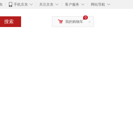
◇
◇
◇
◇
购
手机京东
关注京东
客户服务
网站导航
0
搜索
我的购物车
>