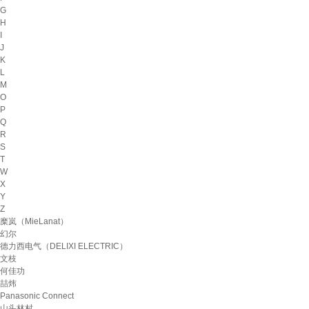
G
H
I
J
K
L
M
O
P
Q
R
S
T
W
X
Y
Z
糜岚（MieLanat）
幻尔
德力西电气（DELIXI ELECTRIC）
文枝
何佳功
喆炜
Panasonic Connect
山头林村