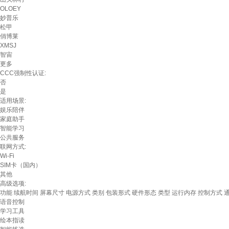
OLOEY
妙普乐
松甲
俏博莱
XMSJ
智宙
更多
CCC强制性认证:
否
是
适用场景:
娱乐陪伴
家庭助手
智能学习
公共服务
联网方式:
Wi-Fi
SIM卡（国内）
其他
高级选项:
功能
续航时间
屏幕尺寸
电源方式
类别
包装形式
硬件形态
类型
运行内存
控制方式
语音控制
学习工具
绘本指读