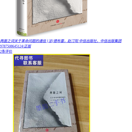
两面之词关于革命问题的通信 [法]德布雷，赵汀阳 中信出版社，中信出版集团
9787508645124/正版
2条评价