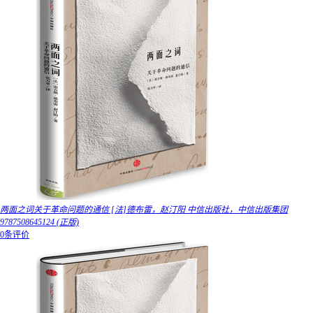
两面之词关于革命问题的通信 [法]德布雷，赵汀阳 中信出版社，中信出版集团
9787508645124 (正版)
0条评价