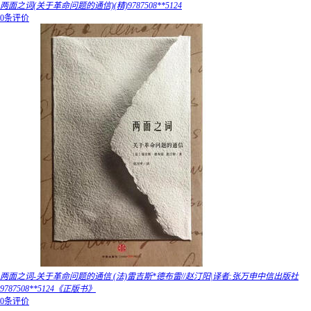
两面之词(关于革命问题的通信)(精)9787508**5124
0条评价
两面之词-关于革命问题的通信 (法)雷吉斯*德布雷//赵汀阳|译者:张万申中信出版社
9787508**5124《正版书》
0条评价