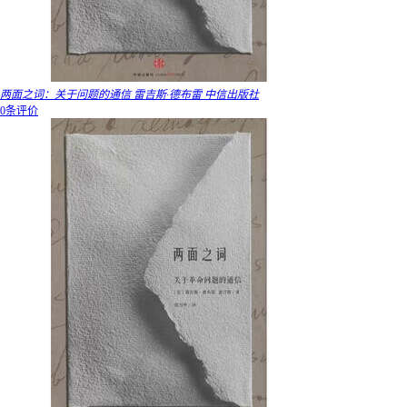
两面之词：关于问题的通信 雷吉斯·德布雷 中信出版社
0条评价