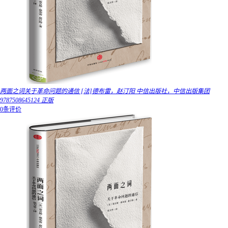
两面之词关于革命问题的通信 [法]德布雷，赵汀阳 中信出版社，中信出版集团
9787508645124 正版
0条评价