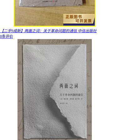
【二手9成新】两面之词：关于革命问题的通信 中信出版社
0条评价