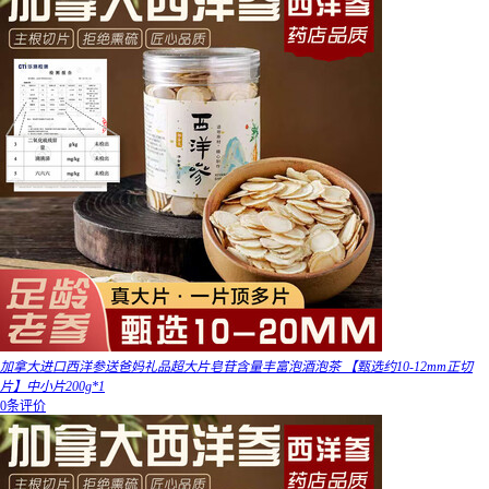
加拿大进口西洋参送爸妈礼品超大片皂苷含量丰富泡酒泡茶 【甄选约10-12mm正切
片】中小片200g*1
0条评价