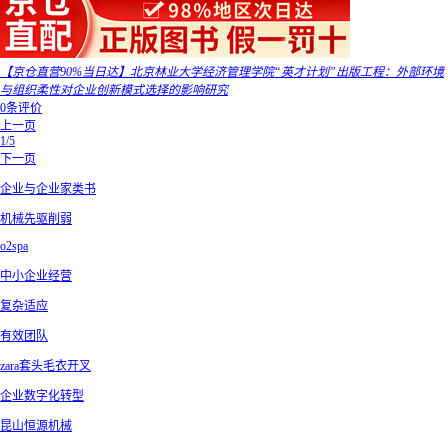
【京仓直营90%当日达】北京林业大学经济管理学院“英才计划”出版工程：外部环境
与组织柔性对企业创新模式选择的影响研究
0条评价
上一页
1/5
下一页
企业与企业家类书
机械先驱削弱
o2spa
中小企业经营
复杂适应
有效团队
zara套头毛衣开叉
企业数字化转型
昆山恒源机械